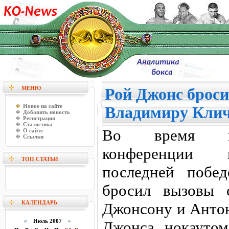
МЕНЮ
Рой Джонс броси
Новое на сайте
Владимиру Кли
Добавить новость
Регистрация
Статистика
Во время пос
О сайте
Ссылки
конференции 
ТОП СТАТЬИ
последней побе
бросил вызовы 
КАЛЕНДАРЬ
Джонсону и Анто
«
Июль 2007
»
Джонса нокаутом