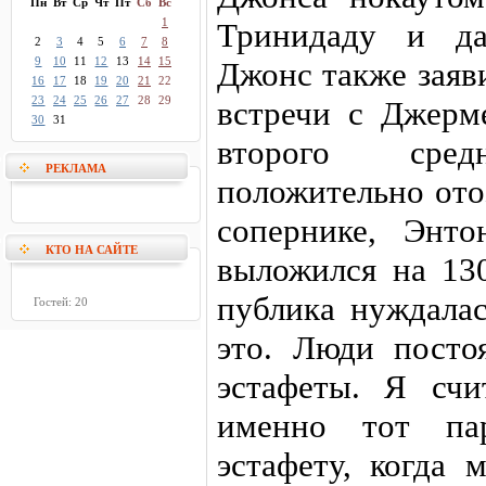
Пн
Вт
Ср
Чт
Пт
Сб
Вс
1
Тринидаду и да
2
3
4
5
6
7
8
9
10
11
12
13
14
15
Джонс также заяви
16
17
18
19
20
21
22
23
24
25
26
27
28
29
встречи с Джерм
30
31
второго сре
РЕКЛАМА
положительно ото
сопернике, Энт
КТО НА САЙТЕ
выложился на 13
публика нуждалас
Гостей: 20
это. Люди посто
эстафеты. Я сч
именно тот па
эстафету, когда 