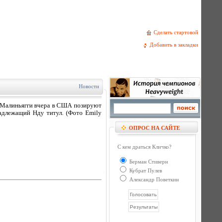
Сделать стартовой
Добавить в закладки
Новости
л Малиньягги вчера в США позируют
адлежащий Нду титул. (Фото Emily
ОПРОС НА САЙТЕ
С кем драться Кличко?
Берман Стиверн
Кубрат Пулев
Александр Поветкин