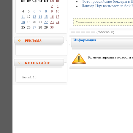
Пн
Вт
Ср
Чт
Пт
Сб
Вс
Фото: российские боксеры в 
Лавмор Нду вызывает на бой 
1
2
3
4
5
6
7
8
9
10
11
12
13
14
15
16
17
18
19
20
21
22
23
24
Уважаемый посетитель вы вошли на сай
25
26
27
28
29
30
(голосов: 0)
Информация
РЕКЛАМА
Комментировать новости н
КТО НА САЙТЕ
Гостей: 18