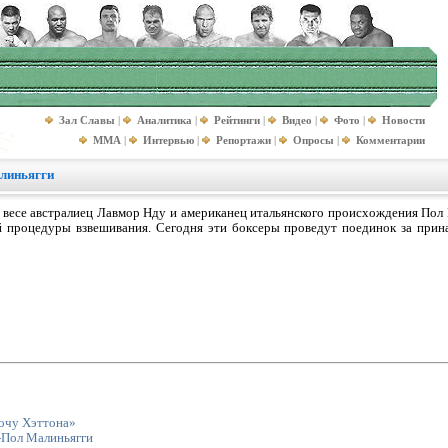
Зал Славы
|
Аналитика
|
Рейтинги
|
Видео
|
Фото
|
Новости
MMA
|
Интервью
|
Репортажи
|
Опросы
|
Комментарии
алиньягги
 весе австралиец Лавмор Нду и американец итальянского происхождения По
й процедуры взвешивания. Сегодня эти боксеры проведут поединок за прин
хочу Хэттона»
-Пол Малиньягги