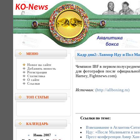
МЕНЮ
Кадр дня2: Лавмор Нду и Пол М
Новое на сайте
Чемпион IBF в первом полусреднем
Добавить новость
для фотографов после официально
Регистрация
Harney, Fightnews.com).
Статистика
О сайте
Ссылки
Источник:
(http://allboxing.ru)
ТОП СТАТЬИ
Ссылки по теме:
КАЛЕНДАРЬ
Взвешивание в Атлантик-Сити
Нду: «После Малиньягги я за
«
Июнь 2007
»
Пресс-конференция Амир Хан