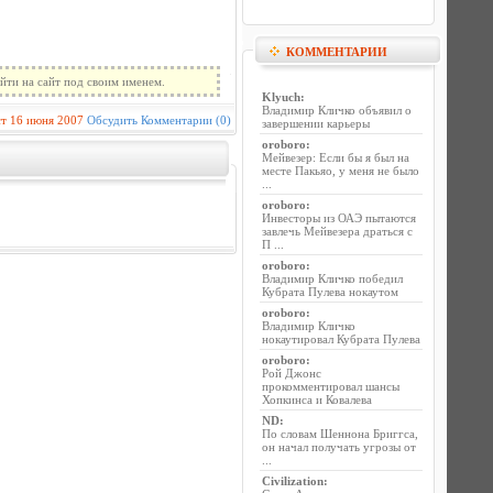
КОММЕНТАРИИ
йти на сайт под своим именем.
Klyuch
:
Владимир Кличко объявил о
ст
16 июня 2007
Обсудить
Комментарии (0)
завершении карьеры
oroboro
:
Мейвезер: Если бы я был на
месте Пакьяо, у меня не было
...
oroboro
:
Инвесторы из ОАЭ пытаются
завлечь Мейвезера драться с
П ...
oroboro
:
Владимир Кличко победил
Кубрата Пулева нокаутом
oroboro
:
Владимир Кличко
нокаутировал Кубрата Пулева
oroboro
:
Рой Джонс
прокомментировал шансы
Хопкинса и Ковалева
ND
:
По словам Шеннона Бриггса,
он начал получать угрозы от
...
Civilization
: