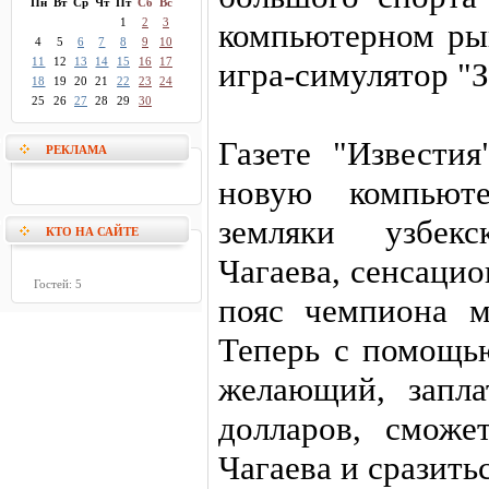
Пн
Вт
Ср
Чт
Пт
Сб
Вс
1
2
3
компьютерном ры
4
5
6
7
8
9
10
11
12
13
14
15
16
17
игра-симулятор "З
18
19
20
21
22
23
24
25
26
27
28
29
30
Газете "Известия
РЕКЛАМА
новую компьют
земляки узбекс
КТО НА САЙТЕ
Чагаева, сенсаци
Гостей: 5
пояс чемпиона м
Теперь с помощь
желающий, запла
долларов, сможе
Чагаева и сразить