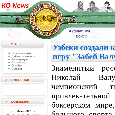
МЕНЮ
Узбеки создали
Новое на сайте
игру "Забей Вал
Добавить новость
Регистрация
Статистика
Знаменитый рос
О сайте
Ссылки
Николай Вал
ТОП СТАТЬИ
чемпионский т
привлекательно
КАЛЕНДАРЬ
боксерском мире
«
Июнь 2007
»
большого спорта 