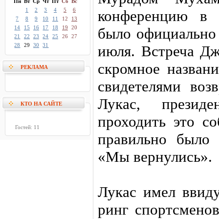
Пн
Вт
Ср
Чт
Пт
Сб
Вс
1
2
3
4
5
6
конференцию в 
7
8
9
10
11
12
13
14
15
16
17
18
19
20
было официально 
21
22
23
24
25
26
27
28
29
30
31
июля. Встреча Д
скромное названи
РЕКЛАМА
свидетелями воз
Лукас, презид
КТО НА САЙТЕ
проходить это со
Гостей: 11
правильно было 
«Мы вернулись».
Лукас имел ввиду
ринг спортсменов