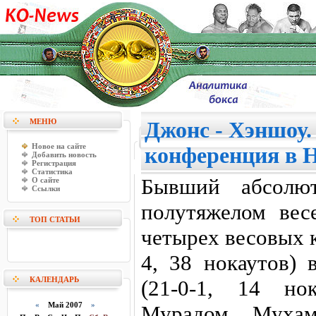
МЕНЮ
Джонс - Хэншоу.
Новое на сайте
конференция в 
Добавить новость
Регистрация
Статистика
Бывший абсолю
О сайте
Ссылки
полутяжелом вес
ТОП СТАТЬИ
четырех весовых 
4, 38 нокаутов)
КАЛЕНДАРЬ
(21-0-1, 14 но
«
Май 2007
»
Мурадом Мухам