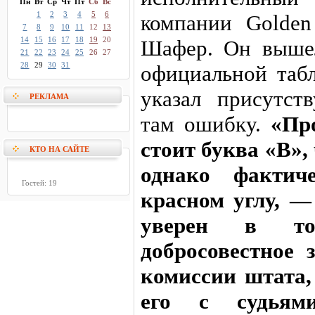
Пн
Вт
Ср
Чт
Пт
Сб
Вс
1
2
3
4
5
6
компании Golden
7
8
9
10
11
12
13
14
15
16
17
18
19
20
Шафер. Он выше
21
22
23
24
25
26
27
28
29
30
31
официальной таб
указал присутс
РЕКЛАМА
там ошибку.
«Пр
стоит буква «В»,
КТО НА САЙТЕ
однако фактич
Гостей: 19
красном углу, 
уверен в т
добросовестное 
комиссии штата,
его с судьям