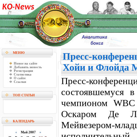
МЕНЮ
Пресс-конферен
Новое на сайте
Хойи и Флойда 
Добавить новость
Регистрация
Статистика
Пресс-конфер
О сайте
Ссылки
состоявшемуся 
ТОП СТАТЬИ
чемпионом WBC 
Оскаром Де Л
КАЛЕНДАРЬ
Мейвезером
«
Май 2007
»
исполнительный 