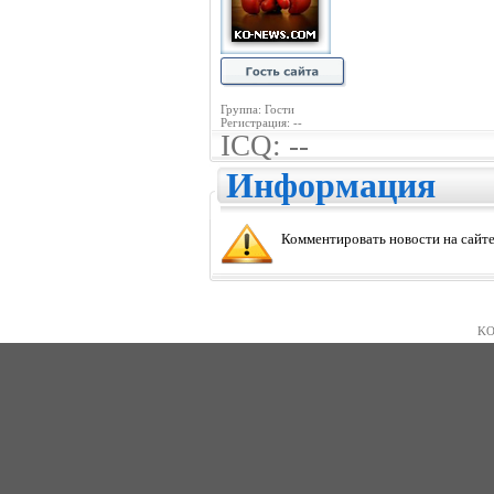
Группа: Гости
Регистрация: --
ICQ: --
Информация
Комментировать новости на сайте
KO