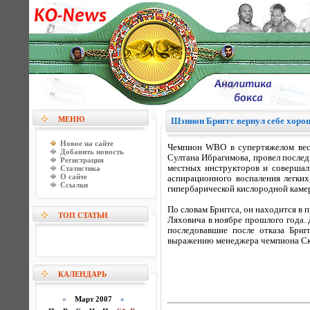
МЕНЮ
Шэннон Бриггс вернул себе хор
Новое на сайте
Чемпион WBO в супертяжелом весе
Добавить новость
Султана Ибрагимова, провел последн
Регистрация
местных инструкторов и совершал 
Статистика
О сайте
аспирационного воспаления легких
Ссылки
гипербарической кислородной каме
По словам Бриггса, он находится в 
ТОП СТАТЬИ
Ляховича в ноябре прошлого года.
последовавшие после отказа Бриг
выражению менеджера чемпиона Ско
КАЛЕНДАРЬ
«
Март 2007
»