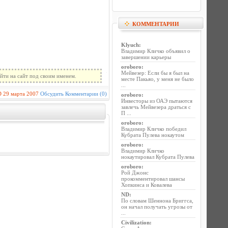
КОММЕНТАРИИ
Klyuch
:
Владимир Кличко объявил о
завершении карьеры
oroboro
:
Мейвезер: Если бы я был на
йти на сайт под своим именем.
месте Пакьяо, у меня не было
...
D
29 марта 2007
Обсудить
Комментарии (0)
oroboro
:
Инвесторы из ОАЭ пытаются
завлечь Мейвезера драться с
П ...
oroboro
:
Владимир Кличко победил
Кубрата Пулева нокаутом
oroboro
:
Владимир Кличко
нокаутировал Кубрата Пулева
oroboro
:
Рой Джонс
прокомментировал шансы
Хопкинса и Ковалева
ND
:
По словам Шеннона Бриггса,
он начал получать угрозы от
...
Civilization
: