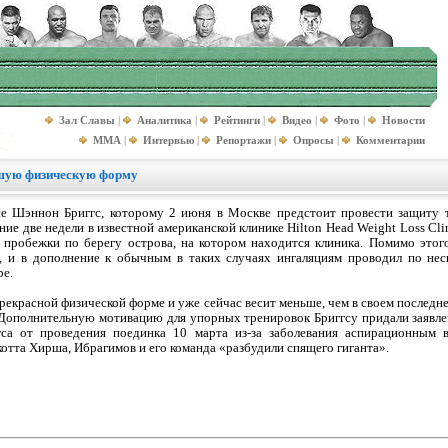
Зал Славы
|
Аналитика
|
Рейтинги
|
Видео
|
Фото
|
Новости
MMA
|
Интервью
|
Репортажи
|
Опросы
|
Комментарии
ошую физическую форму
 Шэннон Бриггс, которому 2 июня в Москве предстоит провести защиту т
ие две недели в известной американской клинике Hilton Head Weight Loss Cli
пробежки по берегу острова, на котором находится клиника. Помимо этого
, и в дополнение к обычным в таких случаях ингаляциям проводил по неск
ре.
прекрасной физической форме и уже сейчас весит меньше, чем в своем последн
 Дополнительную мотивацию для упорных тренировок Бриггсу придали заявле
гса от проведения поединка 10 марта из-за заболевания аспирационным 
тта Хирша, Ибрагимов и его команда «разбудили спящего гиганта».