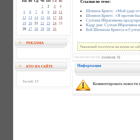
Пн
Вт
Ср
Чт
Пт
Сб
Вс
Ссылки по теме:
1
2
3
4
Шэннон Бриггс: «Мой удар от
5
6
7
8
9
10
11
Шэннон Бриггс: «Я против бы
12
13
14
15
16
17
18
Султана Ибрагимова предупреж
19
20
21
22
23
24
25
Кадр дня: Султан Ибрагимов 
26
27
28
29
30
31
Бой Шеннона Бриггса и Султа
РЕКЛАМА
Уважаемый посетитель вы вошли на сай
(голосов: 0)
Информация
КТО НА САЙТЕ
Гостей: 13
Комментировать новости н