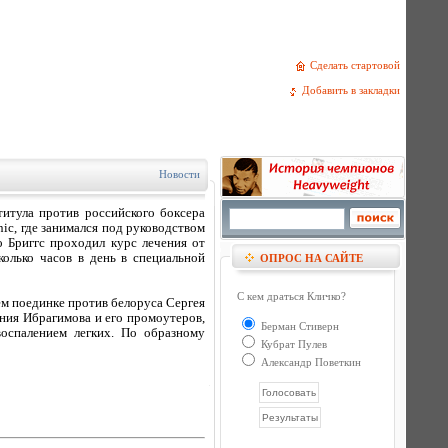
Сделать стартовой
Добавить в закладки
Новости
итула против российского боксера
nic, где занимался под руководством
 Бриггс проходил курс лечения от
олько часов в день в специальной
ОПРОС НА САЙТЕ
С кем драться Кличко?
ем поединке против белоруса Сергея
ния Ибрагимова и его промоутеров,
Берман Стиверн
воспалением легких. По образному
Кубрат Пулев
Александр Поветкин