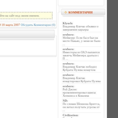
КОММЕНТАРИИ
йти на сайт под своим именем.
Klyuch
:
D
18 марта 2007
Обсудить
Комментарии (0)
Владимир Кличко объявил о
завершении карьеры
oroboro
:
Мейвезер: Если бы я был на
месте Пакьяо, у меня не было
...
oroboro
:
Инвесторы из ОАЭ пытаются
завлечь Мейвезера драться с
П ...
oroboro
:
Владимир Кличко победил
Кубрата Пулева нокаутом
oroboro
:
Владимир Кличко
нокаутировал Кубрата Пулева
oroboro
:
Рой Джонс
прокомментировал шансы
Хопкинса и Ковалева
ND
:
По словам Шеннона Бриггса,
он начал получать угрозы от
...
Civilization
: