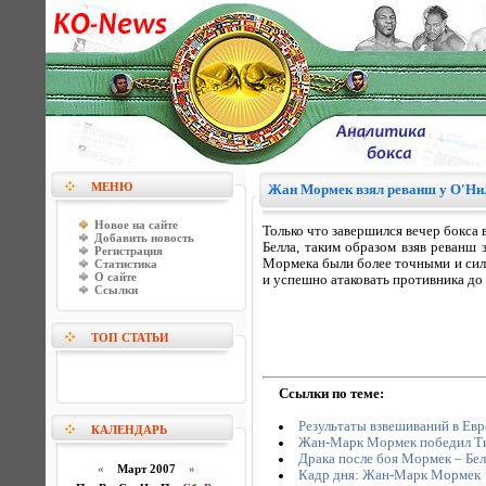
МЕНЮ
Жан Мормек взял реванш у О'Нил
Новое на сайте
Только что завершился вечер бокса
Добавить новость
Белла, таким образом взяв реванш 
Регистрация
Мормека были более точными и силь
Статистика
О сайте
и успешно атаковать противника до 
Ссылки
ТОП СТАТЬИ
Ссылки по теме:
Результаты взвешиваний в Евр
КАЛЕНДАРЬ
Жан-Марк Мормек победил Т
Драка после боя Мормек – Бел
«
Март 2007
»
Кадр дня: Жан-Марк Мормек