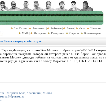
Зал Славы
|
Аналитика
|
Рейтинги
|
Видео
|
Фото
|
Новости
MMA
|
Интервью
|
Репортажи
|
Опросы
|
Комментарии
а Белла и вернул себе титулы
 в Париже, Франция, в котором Жан Мормек отобрал титулы WBC/WBA в первом 
за поражение нокаутом, которое он потерпел ранее в Нью Йорке. Бой продли
ными. Мормек однажды побывал на настиле ринга от удара ниже пояса, но в 
конца раунда. Судейский счет в пользу Мормека: 115-113, 116-112, 115-113
опе - Мормек, Белл, Красничий, Минто
имура Ибрагимова
л