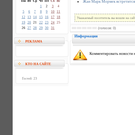
Пн
Вт
Ср
Чт
Пт
Сб
Вс
Жан Марк Мормек встретится
1
2
3
4
5
6
7
8
9
10
11
12
13
14
15
16
17
18
Уважаемый посетитель вы вошли на сай
19
20
21
22
23
24
25
26
27
28
29
30
31
(голосов: 0)
Информация
РЕКЛАМА
Комментировать новости н
КТО НА САЙТЕ
Гостей: 23