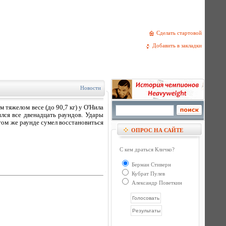
Сделать стартовой
Добавить в закладки
Новости
тяжелом весе (до 90,7 кг) у О'Нила
лся все двенадцать раундов. Удары
том же раунде сумел восстановиться
ОПРОС НА САЙТЕ
С кем драться Кличко?
Берман Стиверн
Кубрат Пулев
Александр Поветкин