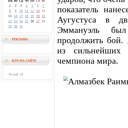
Пн
Вт
Ср
Чт
Пт
Сб
Вс
1
2
3
4
5
6
7
показатель нане
8
9
10
11
12
13
14
15
16
17
18
19
20
21
Аугустуса в д
22
23
24
25
26
27
28
29
30
31
Эммануэль бы
продолжить бой. 
РЕКЛАМА
из сильнейших 
чемпиона мира.
КТО НА САЙТЕ
Гостей: 16