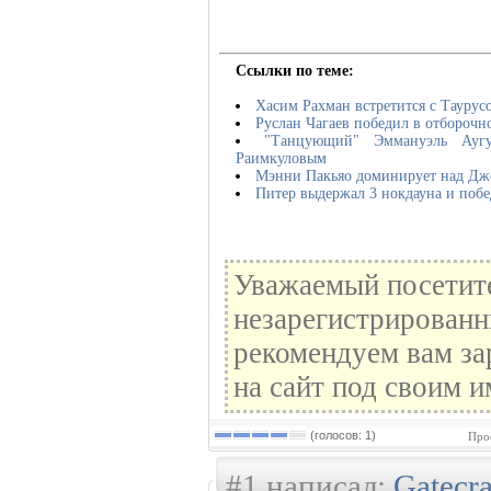
Ссылки по теме:
Хасим Рахман встретится с Таурус
Руслан Чагаев победил в отбороч
"Танцующий" Эммануэль Аугу
Раимкуловым
Мэнни Пакьяо доминирует над Дж
Питер выдержал 3 нокдауна и поб
Уважаемый посетите
незарегистрированн
рекомендуем вам за
на сайт под своим и
(голосов: 1)
Про
#1 написал:
Gatecr