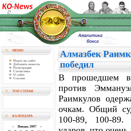
МЕНЮ
Алмазбек Раимк
Новое на сайте
победил
Добавить новость
Регистрация
Статистика
В прошедшем в
О сайте
Ссылки
против Эммануэ
ТОП СТАТЬИ
Раимкулов одерж
очкам. Общий су
КАЛЕНДАРЬ
100-89, 100-89
«
Январь 2007
»
ударов, что очень