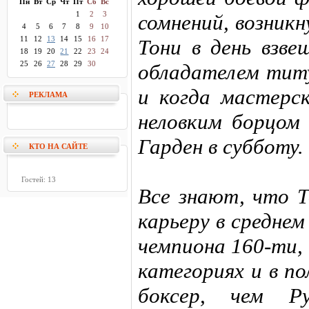
Пн
Вт
Ср
Чт
Пт
Сб
Вс
1
2
3
сомнений, возник
4
5
6
7
8
9
10
11
12
13
14
15
16
17
Тони в день взве
18
19
20
21
22
23
24
25
26
27
28
29
30
обладателем тит
и когда мастерс
РЕКЛАМА
неловким борцом 
Гарден в субботу.
КТО НА САЙТЕ
Гостей: 13
Все знают, что Т
карьеру в средне
чемпиона 160-ти,
категориях и в п
боксер, чем Ру