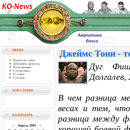
МЕНЮ
Джеймс Тони - 
Новое на сайте
Дуг Фиш
Добавить новость
Регистрация
Статистика
Долгалев, 
О сайте
Ссылки
ТОП СТАТЬИ
В чем разница м
весах и тем, чт
КАЛЕНДАРЬ
разница между ф
«
Апрель 2005
»
хорошей боевой ф