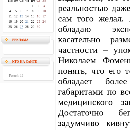
Пн
Вт
Ср
Чт
Пт
Сб
Вс
реальностью даже
1
2
3
4
5
6
7
8
9
10
сам того желал. 
11
12
13
14
15
16
17
18
19
20
21
22
23
24
обладаю эксп
25
26
27
28
29
30
касательно раз
РЕКЛАМА
частности – упо
Николаем Фомен
КТО НА САЙТЕ
понять, что его 
Гостей: 13
обладает боле
габаритами по вс
медицинского за
Достаточно бе
задумчиво кивну