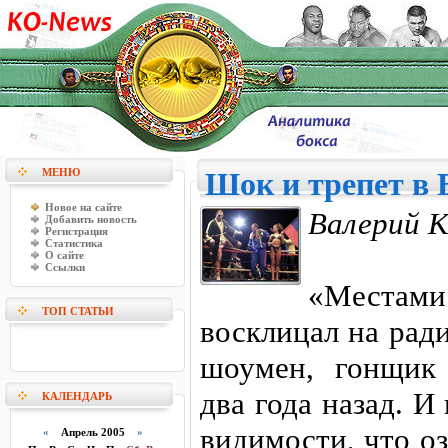
МЕНЮ
Шок и трепет в 
Новое на сайте
Валерий К
Добавить новость
Регистрация
Статистика
О сайте
Ссылки
«Местами 
ТОП СТАТЬИ
восклицал на рад
шоумен, гонщик 
два года назад. И
КАЛЕНДАРЬ
видимости, что о
«
Апрель 2005
»