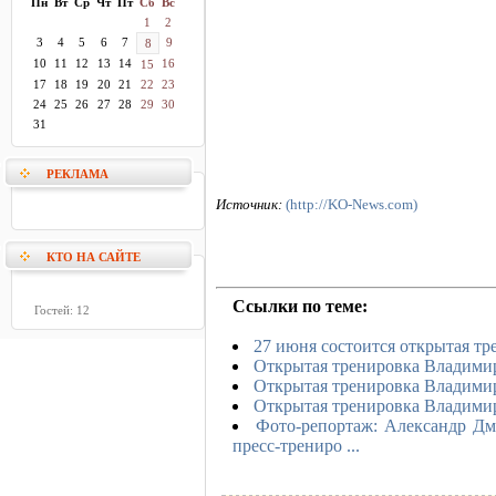
Пн
Вт
Ср
Чт
Пт
Сб
Вс
1
2
3
4
5
6
7
9
8
10
11
12
13
14
16
15
17
18
19
20
21
22
23
24
25
26
27
28
29
30
31
РЕКЛАМА
Источник:
(http://KO-News.com)
КТО НА САЙТЕ
Ссылки по теме:
Гостей: 12
27 июня состоится открытая т
Открытая тренировка Владими
Открытая тренировка Владими
Открытая тренировка Владимир
Фото-репортаж: Александр Дм
пресс-трениро ...