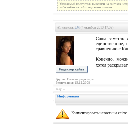
Уважаемый посетитель вы вошли на сайт как нез
либо войти на сайт под своим именем.
#1 написал:
LM
(4 октября 2013 17:59)
Саша заметно с
единственное, 
сравнению с Кл
Конечно, можн
хотел раскрыват
Группа: Главные редакторы
Регистрация: 15.12.2008
ICQ: --
Информация
Комментировать новости на сайте