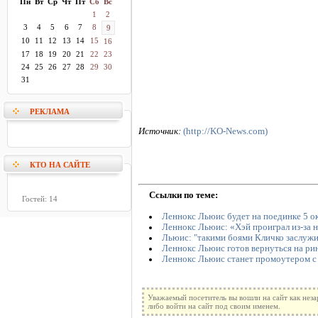
Пн
Вт
Ср
Чт
Пт
Сб
Вс
1
2
3
4
5
6
7
8
9
10
11
12
13
14
15
16
17
18
19
20
21
22
23
24
25
26
27
28
29
30
31
РЕКЛАМА
Источник:
(http://KO-News.com)
КТО НА САЙТЕ
Ссылки по теме:
Гостей: 14
Леннокс Льюис будет на поединке 5 о
Леннокс Льюис: «Хэй проиграл из-за 
Льюис: "такими боями Кличко заслужи
Леннокс Льюис готов вернуться на ри
Леннокс Льюис станет промоутером с
Уважаемый посетитель вы вошли на сайт как нез
либо войти на сайт под своим именем.