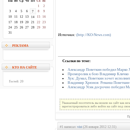
Пн
Вт
Ср
Чт
Пт
Сб
Вс
1
2
3
4
5
6
8
9
7
10
11
12
13
15
16
14
17
18
19
20
21
22
23
24
25
26
27
28
29
30
31
Источник:
(http://KO-News.com)
РЕКЛАМА
Ссылки по теме:
КТО НА САЙТЕ
Александр Поветкин победил Марко 
Проморолик к бою Владимир Кличко
Хук: Думал, Поветкин хочет исполнит
Гостей: 20
Владимир Хрюнов: Реванш Поветкин-
Александр Усик досрочно победил М
Уважаемый посетитель вы вошли на сайт как не
зарегистрироваться либо войти на сайт под сво
П
#1 написал:
vist
(26 января 2012 12:31)