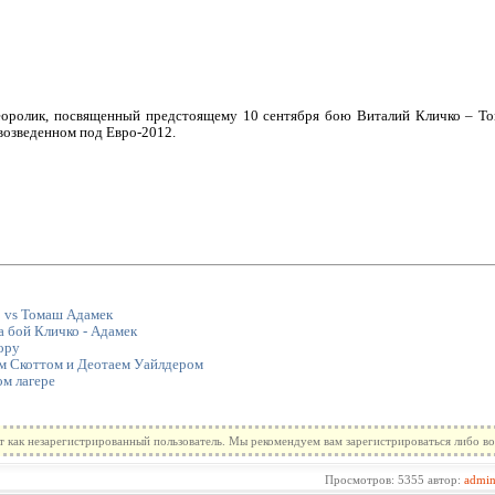
оролик, посвященный предстоящему 10 сентября бою Виталий Кличко – То
возведенном под Евро-2012.
 vs Томаш Адамек
 бой Кличко - Адамек
ору
м Скоттом и Деотаем Уайлдером
м лагере
т как незарегистрированный пользователь. Мы рекомендуем вам зарегистрироваться либо во
Просмотров: 5355 автор:
admi