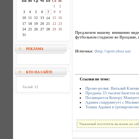
Пн
Вт
Ср
Чт
Пт
Сб
Вс
1
2
3
4
5
6
8
9
7
10
11
12
13
15
16
14
17
18
19
20
21
22
23
24
25
26
27
28
29
30
Предлагаем вашему вниманию виде
31
футбольном стадионе во Вроцлаве, 
РЕКЛАМА
Источник:
(http://sport.oboz.ua)
КТО НА САЙТЕ
Ссылки по теме:
Гостей: 12
Промо-ролик: Виталий Кличко
Проданы 33 тысячи билетов на
Посвящается Конору Макгрег
Адамек спаррингует с Малико
Томаш Адамек в тренировочно
Уважаемый посетитель вы вошли на сай