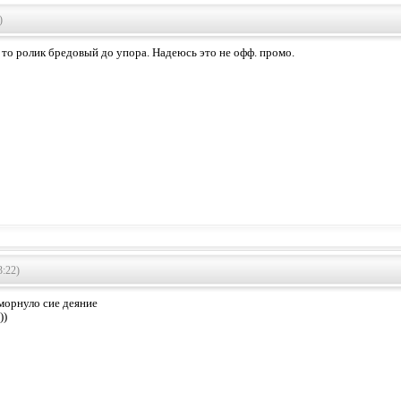
)
 то ролик бредовый до упора. Надеюсь это не офф. промо.
3:22)
юморнуло сие деяние
))