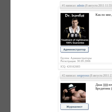
#1 написал:
admin
(8 августа 2011 11:55
Как по мне,
Группа: Администраторы
Регистрация: 30.09.2006
ICQ: 420162683
#2 написал:
sergeyosn
(8 августа 2011 2
Дааа ))))) 
Бредятина )