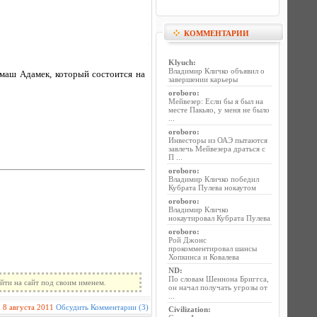
КОММЕНТАРИИ
Klyuch
:
Владимир Кличко объявил о
маш Адамек, который состоится на
завершении карьеры
oroboro
:
Мейвезер: Если бы я был на
месте Пакьяо, у меня не было
...
oroboro
:
Инвесторы из ОАЭ пытаются
завлечь Мейвезера драться с
П ...
oroboro
:
Владимир Кличко победил
Кубрата Пулева нокаутом
oroboro
:
Владимир Кличко
нокаутировал Кубрата Пулева
oroboro
:
Рой Джонс
прокомментировал шансы
Хопкинса и Ковалева
ND
:
По словам Шеннона Бриггса,
йти на сайт под своим именем.
он начал получать угрозы от
...
n
8 августа 2011
Обсудить
Комментарии (3)
Civilization
: