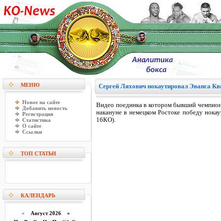
МЕНЮ
Сергей Ляхович нокаутировал Эванса Кв
Новое на сайте
Видео поединка в котором бывший чемпион
Добавить новость
накануне в немецком Ростоке победу нокау
Регистрация
16КО).
Статистика
О сайте
Ссылки
ТОП СТАТЬИ
КАЛЕНДАРЬ
«
Август 2026 »