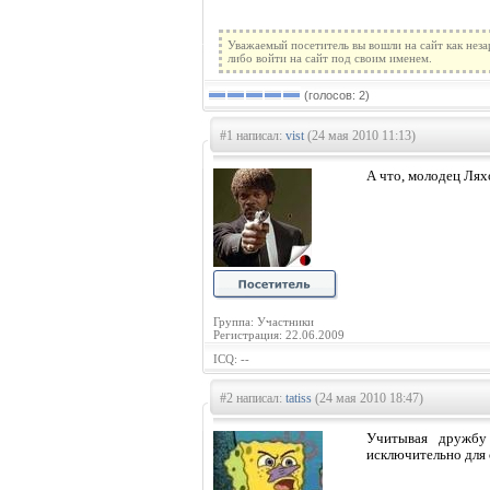
Уважаемый посетитель вы вошли на сайт как нез
либо войти на сайт под своим именем.
(голосов: 2)
#1 написал:
vist
(24 мая 2010 11:13)
А что, молодец Лях
Группа: Участники
Регистрация: 22.06.2009
ICQ: --
#2 написал:
tatiss
(24 мая 2010 18:47)
Учитывая дружбу
исключительно для 