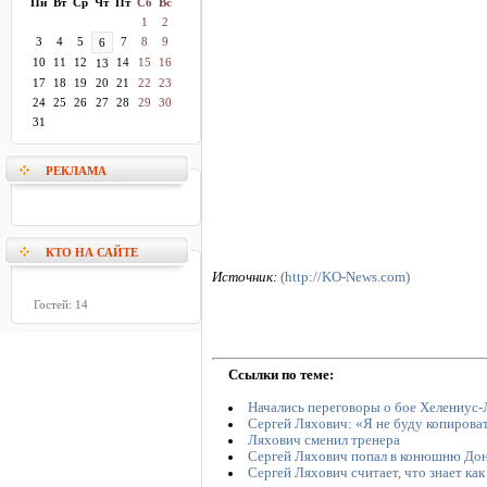
Пн
Вт
Ср
Чт
Пт
Сб
Вс
1
2
3
4
5
7
8
9
6
10
11
12
14
15
16
13
17
18
19
20
21
22
23
24
25
26
27
28
29
30
31
РЕКЛАМА
КТО НА САЙТЕ
Источник:
(http://KO-News.com)
Гостей: 14
Ссылки по теме:
Начались переговоры о бое Хелениус
Сергей Ляхович: «Я не буду копироват
Ляхович сменил тренера
Сергей Ляхович попал в конюшню Дон
Сергей Ляхович считает, что знает ка