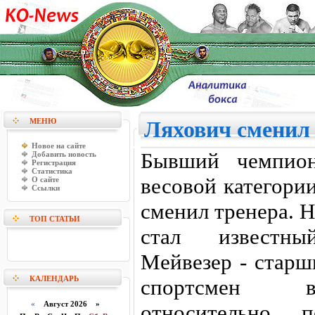
МЕНЮ
Ляхович сменил
Новое на сайте
Бывший чемпион
Добавить новость
Регистрация
Статистика
весовой категори
О сайте
Ссылки
сменил тренера. 
ТОП СТАТЬИ
стал известн
Мейвезер - старш
КАЛЕНДАРЬ
спортсмен в
«
Август 2026 »
относительно п