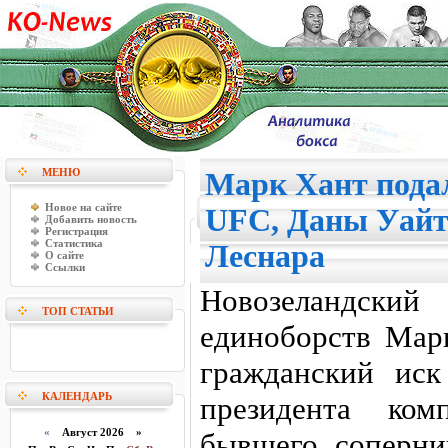
МЕНЮ
Марк Хант пода
Новое на сайте
UFC, Даны Уайт
Добавить новость
Регистрация
Статистика
Леснара
О сайте
Ссылки
Новозеландск
ТОП СТАТЬИ
единоборств Мар
гражданский ис
КАЛЕНДАРЬ
президента ко
«
Август 2026 »
бывшего соперни