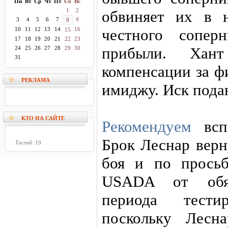
Пн
Вт
Ср
Чт
Пт
Сб
Вс
1
2
обвиняет их в 
3
4
5
6
7
9
8
10
11
12
13
14
16
честного сопер
15
17
18
19
20
21
22
23
прибыли. Хант
24
25
26
27
28
29
30
31
компенсации за ф
РЕКЛАМА
имиджу. Иск пода
КТО НА САЙТЕ
Рекомендуем
вспо
Брок Леснар вер
Гостей: 19
боя и по прось
USADA от обяза
периода тести
поскольку Лесн