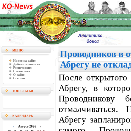
МЕНЮ
Проводников в о
Новое на сайте
Абрегу не откла
Добавить новость
Регистрация
Статистика
После открытого 
О сайте
Ссылки
Абрегу, в котор
ТОП СТАТЬИ
Проводникову 
отмалчиваться.
КАЛЕНДАРЬ
Абрегу запланиро
«
Август 2026 »
самого Провод