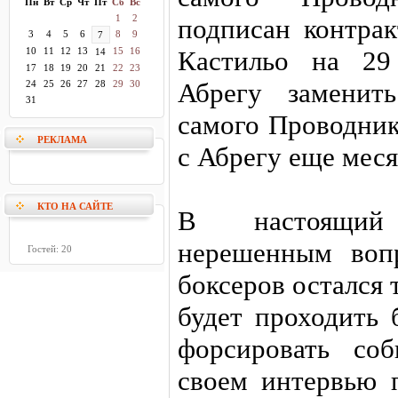
Пн
Вт
Ср
Чт
Пт
Сб
Вс
1
2
подписан контра
3
4
5
6
8
9
7
10
11
12
13
15
16
Кастильо на 29
14
17
18
19
20
21
22
23
Абрегу заменит
24
25
26
27
28
29
30
31
самого Проводник
РЕКЛАМА
с Абрегу еще меся
КТО НА САЙТЕ
В настоящий
нерешенным воп
Гостей: 20
боксеров остался 
будет проходить 
форсировать со
своем интервью 