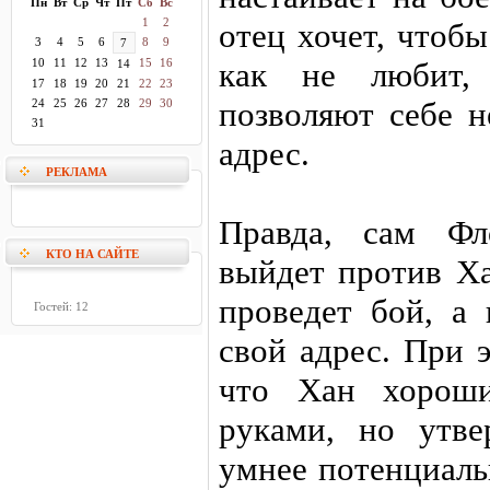
Пн
Вт
Ср
Чт
Пт
Сб
Вс
1
2
отец хочет, чтоб
3
4
5
6
8
9
7
10
11
12
13
15
16
как не любит, 
14
17
18
19
20
21
22
23
позволяют себе н
24
25
26
27
28
29
30
31
адрес.
РЕКЛАМА
Правда, сам Фл
КТО НА САЙТЕ
выйдет против Ха
проведет бой, а 
Гостей: 12
свой адрес. При 
что Хан хороши
руками, но утве
умнее потенциаль