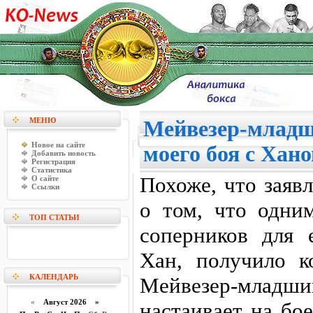
МЕНЮ
Мейвезер-младш
Новое на сайте
моего боя с Хан
Добавить новость
Регистрация
Статистика
Похоже, что заяв
О сайте
Ссылки
о том, что одни
ТОП СТАТЬИ
соперников для 
Хан, получило к
КАЛЕНДАРЬ
Мейвезер-младший
«
Август 2026 »
настаивает на бо