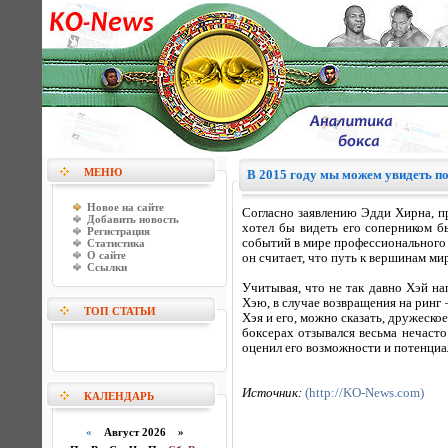
МЕНЮ
В 2015 году мы можем увидеть п
Новое на сайте
Согласно заявлению Эдди Хирна, п
Добавить новость
хотел бы видеть его соперником 
Регистрация
событий в мире профессионального б
Статистика
О сайте
он считает, что путь к вершинам м
Ссылки
Учитывая, что не так давно Хэй на
Хэю, в случае возвращения на ринг
ТОП СТАТЬИ
Хэя и его, можно сказать, дружеско
боксерах отзывался весьма нечаст
оценил его возможности и потенциа
Источник:
(http://KO-News.com)
КАЛЕНДАРЬ
«
Август 2026 »