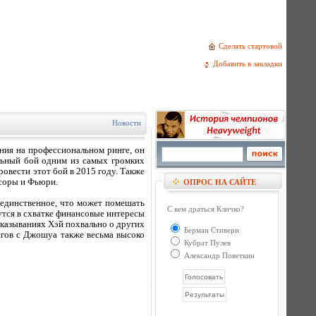
Сделать стартовой
Добавить в закладки
Новости
ия на профессиональном ринге, он
льный бой одним из самых громких
овести этот бой в 2015 году. Также
исоры и Фьюри.
ОПРОС НА САЙТЕ
 единственное, что может помешать
С кем драться Кличко?
утся в схватке финансовые интересы
сказываниях Хэй похвально о других
Берман Стиверн
нгов с Джошуа также весьма высоко
Кубрат Пулев
Александр Поветкин