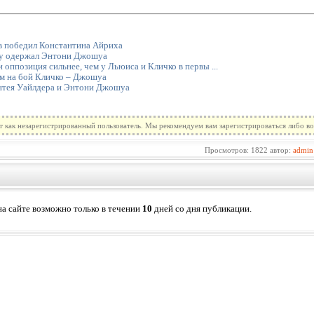
в победил Константина Айриха
у одержал Энтони Джошуа
ппозиция сильнее, чем у Льюиса и Кличко в первы ...
м на бой Кличко – Джошуа
нтея Уайлдера и Энтони Джошуа
т как незарегистрированный пользователь. Мы рекомендуем вам зарегистрироваться либо во
Просмотров: 1822 автор:
admin
а сайте возможно только в течении
10
дней со дня публикации.