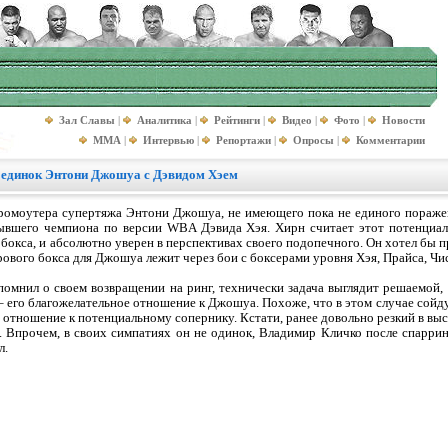
Зал Славы
|
Аналитика
|
Рейтинги
|
Видео
|
Фото
|
Новости
MMA
|
Интервью
|
Репортажи
|
Опросы
|
Комментарии
оединок Энтони Джошуа с Дэвидом Хэем
ромоутера супертяжа Энтони Джошуа, не имеющего пока не единого поражен
бывшего чемпиона по версии WBA Дэвида Хэя. Хирн считает этот потенциа
окса, и абсолютно уверен в перспективах своего подопечного. Он хотел бы пр
ирового бокса для Джошуа лежит через бои с боксерами уровня Хэя, Прайса, Ч
помнил о своем возвращении на ринг, технически задача выглядит решаемой,
 – его благожелательное отношение к Джошуа. Похоже, что в этом случае сойд
е отношение к потенциальному сопернику. Кстати, ранее довольно резкий в вы
о. Впрочем, в своих симпатиях он не одинок, Владимир Кличко после спарри
л.