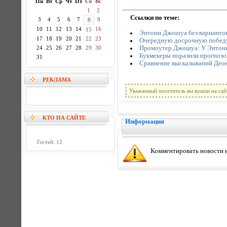
Пн
Вт
Ср
Чт
Пт
Сб
Вс
1
2
Ссылки по теме:
3
4
5
6
7
9
8
10
11
12
13
14
16
15
Энтони Джошуа без варианто
17
18
19
20
21
22
23
Очередную досрочную побед
Промоутер Джошуа: У Энтони о
24
25
26
27
28
29
30
Букмекеры поразили прогнозо
31
Сравнение высказываний Део
РЕКЛАМА
Уважаемый посетитель вы вошли на сай
КТО НА САЙТЕ
Информация
Гостей: 12
Комментировать новости н