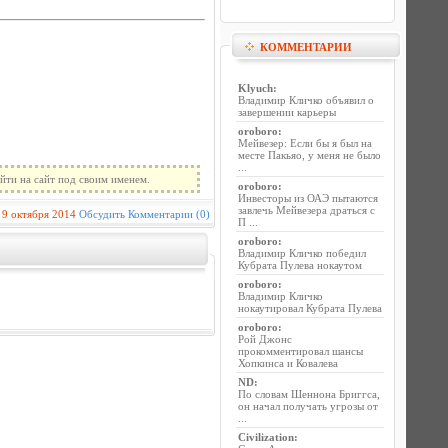
КОММЕНТАРИИ
Klyuch
:
Владимир Кличко объявил о
завершении карьеры
oroboro
:
Мейвезер: Если бы я был на
месте Пакьяо, у меня не было
...
йти на сайт под своим именем.
oroboro
:
Инвесторы из ОАЭ пытаются
завлечь Мейвезера драться с
9 октября 2014
Обсудить
Комментарии (0)
П ...
oroboro
:
Владимир Кличко победил
Кубрата Пулева нокаутом
oroboro
:
Владимир Кличко
нокаутировал Кубрата Пулева
oroboro
:
Рой Джонс
прокомментировал шансы
Хопкинса и Ковалева
ND
:
По словам Шеннона Бриггса,
он начал получать угрозы от
...
Civilization
: