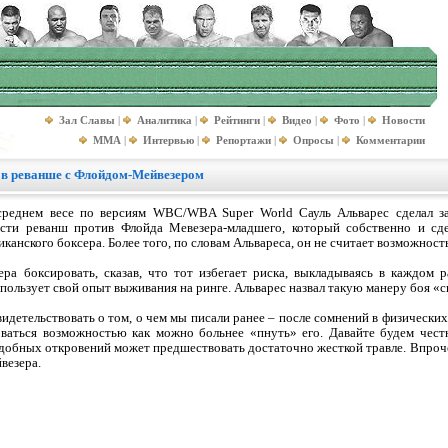
Зал Славы
|
Аналитика
|
Рейтинги
|
Видео
|
Фото
|
Новости
MMA
|
Интервью
|
Репортажи
|
Опросы
|
Комментарии
н в реванше с Флойдом-Мейвезером
реднем весе по версиям WBC/WBA Super World Сауль Альварес сделал зая
сти реванш против Флойда Мевезера-младшего, который собственно и сд
канского боксера. Более того, по словам Альвареса, он не считает возможност
ра боксировать, сказав, что тот избегает риска, выкладываясь в каждом 
спользует свой опыт выживания на ринге. Альварес назвал такую манеру боя «
видетельствовать о том, о чем мы писали ранее – после сомнений в физическ
оваться возможностью как можно больнее «пнуть» его. Давайте будем чест
одобных откровений может предшествовать достаточно жесткой травле. Впроче
везера.