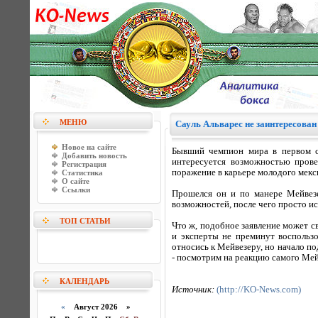
МЕНЮ
Сауль Альварес не заинтересова
Новое на сайте
Бывший чемпион мира в первом с
Добавить новость
интересуется возможностью прове
Регистрация
поражение в карьере молодого мекси
Статистика
О сайте
Ссылки
Прошелся он и по манере Мейвезе
возможностей, после чего просто и
ТОП СТАТЬИ
Что ж, подобное заявление может с
и эксперты не преминут воспольз
относись к Мейвезеру, но начало п
- посмотрим на реакцию самого Мей
КАЛЕНДАРЬ
Источник:
(http://KO-News.com)
«
Август 2026 »