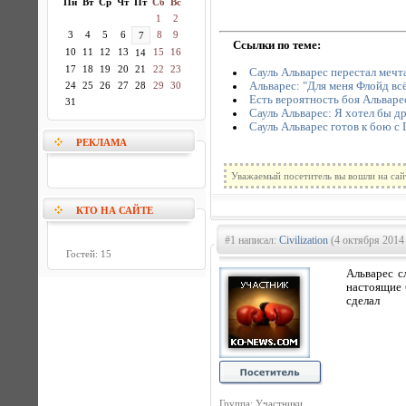
Пн
Вт
Ср
Чт
Пт
Сб
Вс
1
2
3
4
5
6
8
9
7
Ссылки по теме:
10
11
12
13
15
16
14
17
18
19
20
21
22
23
Сауль Альварес перестал мечт
Альварес: "Для меня Флойд вс
24
25
26
27
28
29
30
Есть вероятность боя Альваре
31
Сауль Альварес: Я хотел бы д
Сауль Альварес готов к бою с
РЕКЛАМА
Уважаемый посетитель вы вошли на сай
КТО НА САЙТЕ
#1 написал:
Civilization
(4 октября 2014 
Гостей: 15
Альварес с
настоящие 
сделал
Группа: Участники