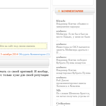
КОММЕНТАРИИ
Klyuch
:
Владимир Кличко объявил о
завершении карьеры
oroboro
:
Мейвезер: Если бы я был на
месте Пакьяо, у меня не было
...
oroboro
:
йти на сайт под своим именем.
Инвесторы из ОАЭ пытаются
завлечь Мейвезера драться с
П ...
3 октября 2014
Обсудить
Комментарии (1)
oroboro
:
Владимир Кличко победил
Кубрата Пулева нокаутом
oroboro
:
Владимир Кличко
чать со своей критикой. И вообще,
нокаутировал Кубрата Пулева
с только хуже для своей репутации
oroboro
:
Рой Джонс
прокомментировал шансы
Хопкинса и Ковалева
ND
:
По словам Шеннона Бриггса,
он начал получать угрозы от
...
Civilization
: