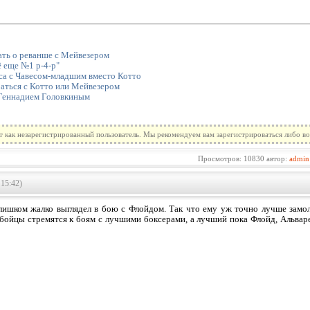
ать о реванше с Мейвезером
ё еще №1 p-4-p"
са с Чавесом-младшим вместо Котто
раться с Котто или Мейвезером
 Геннадием Головкиным
т как незарегистрированный пользователь. Мы рекомендуем вам зарегистрироваться либо во
Просмотров: 10830 автор:
admin
15:42)
лишком жалко выглядел в бою с Флойдом. Так что ему уж точно лучше замол
бойцы стремятся к боям с лучшими боксерами, а лучший пока Флойд, Альваре