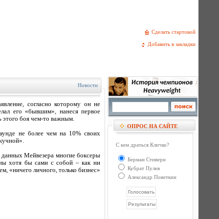
Сделать стартовой
Добавить в закладки
Новости
вление, согласно которому он не
елал его «бывшим», нанеся первое
ь этого боя чем-то важным.
ОПРОС НА САЙТЕ
раунде не более чем на 10% своих
скучной».
С кем драться Кличко?
их данных Мейвезера многие боксеры
Берман Стиверн
ны хотя бы сами с собой – как ни
Кубрат Пулев
м, «ничего личного, только бизнес»
Александр Поветкин