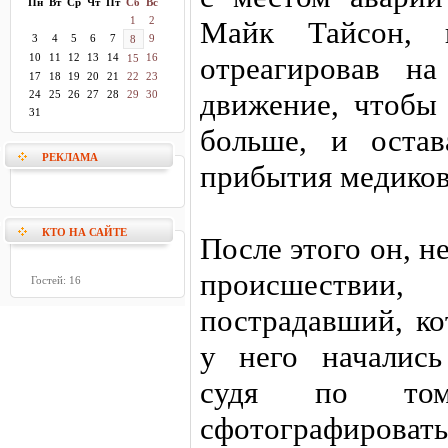
Пн
Вт
Ср
Чт
Пт
Сб
Вс
1
2
Майк Тайсон, 
3
4
5
6
7
9
8
10
11
12
13
14
16
отреагировав на
15
17
18
19
20
21
22
23
движение, чтобы
24
25
26
27
28
29
30
31
больше, и оста
РЕКЛАМА
прибытия медиков
КТО НА САЙТЕ
После этого он, н
происшествии,
Гостей: 16
пострадавший, ко
у него начались
судя по то
сфотографировать