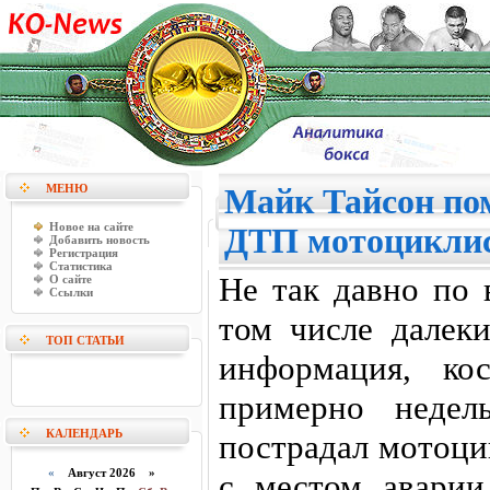
МЕНЮ
Майк Тайсон по
Новое на сайте
ДТП мотоцикли
Добавить новость
Регистрация
Статистика
Не так давно по 
О сайте
Ссылки
том числе далеки
ТОП СТАТЬИ
информация, ко
примерно недел
КАЛЕНДАРЬ
пострадал мотоци
«
Август 2026 »
с местом аварии 