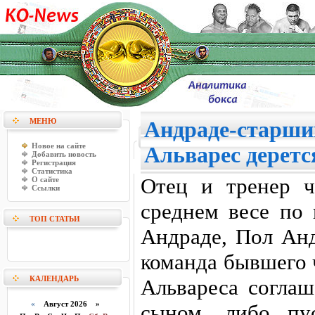
МЕНЮ
Андраде-старши
Новое на сайте
Альварес деретс
Добавить новость
Регистрация
Статистика
Отец и тренер 
О сайте
Ссылки
среднем весе по
ТОП СТАТЬИ
Андраде, Пол Анд
команда бывшего 
КАЛЕНДАРЬ
Альвареса соглаш
«
Август 2026 »
сыном, либо пу