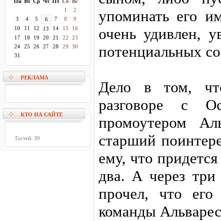
Пн
Вт
Ср
Чт
Пт
Сб
Вс
1
2
упоминать его и
3
4
5
7
8
9
6
10
11
12
14
15
16
очень удивлен, у
13
17
18
19
20
21
22
23
потенциальных со
24
25
26
27
28
29
30
31
РЕКЛАМА
Дело в том, чт
разговоре с О
КТО НА САЙТЕ
промоутером Аль
старший поинтере
Гостей: 39
ему, что придется
два. А через три
прочел, что его
команды Альварес