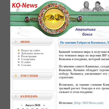
МЕНЮ
По мнению Габриэля Кампильо, Х
Новое на сайте
Бывший чемпион мира в полутяжелом
Добавить новость
что чемпион мира по версиям IBF 
Регистрация
Ковалева в поединке, который запла
Статистика
О сайте
Ссылки
По мнению самого Кампильо, сходящ
Ковалева, Хопкинс обладает огром
победу Хопкинса увеличивает его
ТОП СТАТЬИ
стратегию.
Возможно, за такими словами Кам
трезвый расчет боксера и его трен
сильнее в этом поединке.
КАЛЕНДАРЬ
Источник:
(http://KO-News.com)
«
Август 2026 »