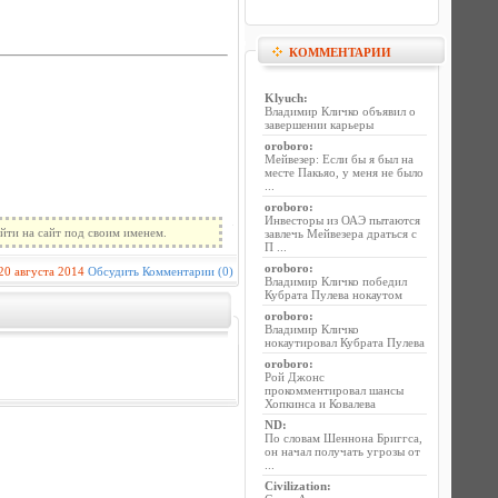
КОММЕНТАРИИ
Klyuch
:
Владимир Кличко объявил о
завершении карьеры
oroboro
:
Мейвезер: Если бы я был на
месте Пакьяо, у меня не было
...
oroboro
:
Инвесторы из ОАЭ пытаются
йти на сайт под своим именем.
завлечь Мейвезера драться с
П ...
oroboro
:
20 августа 2014
Обсудить
Комментарии (0)
Владимир Кличко победил
Кубрата Пулева нокаутом
oroboro
:
Владимир Кличко
нокаутировал Кубрата Пулева
oroboro
:
Рой Джонс
прокомментировал шансы
Хопкинса и Ковалева
ND
:
По словам Шеннона Бриггса,
он начал получать угрозы от
...
Civilization
: