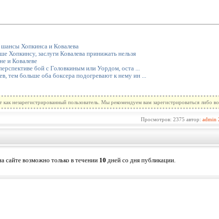
 шансы Хопкинса и Ковалева
е Хопкинсу, заслуги Ковалева принижать нельзя
не и Ковалеве
 перспективе бой с Головкиным или Уордом, оста ...
, тем больше оба боксера подогревают к нему ин ...
т как незарегистрированный пользователь. Мы рекомендуем вам зарегистрироваться либо во
Просмотров: 2375 автор:
admin
а сайте возможно только в течении
10
дней со дня публикации.