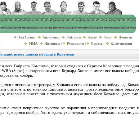
Зал Славы
|
Аналитика
|
Рейтинги
|
Видео
|
Фото
|
Новости
MMA
|
Интервью
|
Репортажи
|
Опросы
|
Комментарии
опкинс имеет шансы победить Ковалева
 весе Габриэль Компильо, который сходился с Сергеем Ковалевым в поединке
и WBA (Super) в полутяжелом весе Бернард Хопкинс имеет все шансы побед
нирован на ноябрь.
имся с мнением его тренера, у Хопкинса есть все шансы на победу над Кова
ным опытом и, по мнению Кампильо, является просто великолепным боксеро
 ум, который в сочетании с тщательным изучением боев Ковалева, даст ем
пильо стоит неприятное чувство от поражения в прошлогоднем поединке п
ера. Дождемся ноября, благо ждать уже недолго, и собственными глазами ув