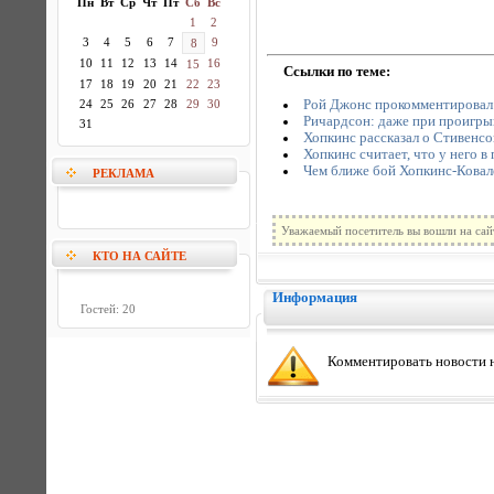
Пн
Вт
Ср
Чт
Пт
Сб
Вс
1
2
3
4
5
6
7
9
8
10
11
12
13
14
16
15
Ссылки по теме:
17
18
19
20
21
22
23
Рой Джонс прокомментировал
24
25
26
27
28
29
30
Ричардсон: даже при проигрыш
31
Хопкинс рассказал о Стивенсо
Хопкинс считает, что у него в
Чем ближе бой Хопкинс-Ковалев
РЕКЛАМА
Уважаемый посетитель вы вошли на сай
КТО НА САЙТЕ
Информация
Гостей: 20
Комментировать новости н