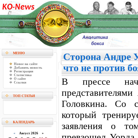
МЕНЮ
Сторона Андре У
Новое на сайте
что не против б
Добавить новость
Регистрация
Статистика
В прессе нач
О сайте
Ссылки
представителями
ТОП СТАТЬИ
Головкина. Со 
который трениру
КАЛЕНДАРЬ
заявления о то
«
Август 2026 »
превзошел Уорда 