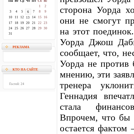
Пн
Вт
Ср
Чт
Пт
Сб
Вс
1
2
сторона Уорда хо
3
4
5
7
8
9
6
10
11
12
14
15
16
они не смогут пр
13
17
18
19
20
21
22
23
на этот поединок
24
25
26
27
28
29
30
31
Уорда Джош Даб
РЕКЛАМА
сообщает, что, не
Уорда не против 
КТО НА САЙТЕ
мнению, эти заяв
тренера уклони
Гостей: 24
Геннадия впечат
стала финансо
Впрочем, что бы 
остается фактом 