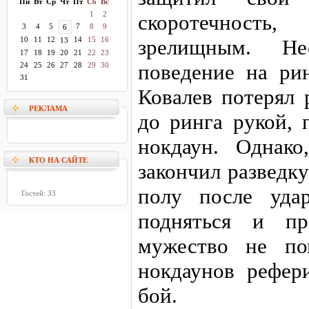
Пн
Вт
Ср
Чт
Пт
Сб
Вс
1
2
скоротечность
3
4
5
7
8
9
6
10
11
12
14
15
16
зрелищным. Не
13
17
18
19
20
21
22
23
поведение на рин
24
25
26
27
28
29
30
31
Ковалев потерял 
РЕКЛАМА
до ринга рукой, 
нокдаун. Однак
КТО НА САЙТЕ
закончил разведк
полу после уда
Гостей: 33
подняться и пр
мужество не по
нокдаунов рефер
бой.