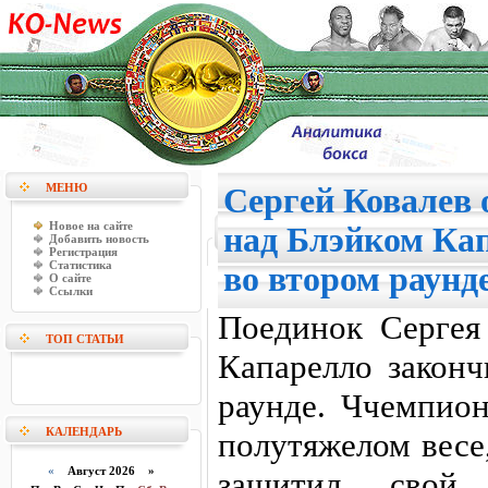
МЕНЮ
Сергей Ковалев 
Новое на сайте
над Блэйком Ка
Добавить новость
Регистрация
Статистика
во втором раунде
О сайте
Ссылки
Поединок Сергея
ТОП СТАТЬИ
Капарелло законч
раунде. Ччемпио
КАЛЕНДАРЬ
полутяжелом весе
«
Август 2026 »
защитил свой