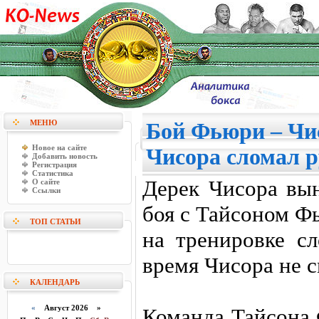
МЕНЮ
Бой Фьюри – Чис
Новое на сайте
Чисора сломал 
Добавить новость
Регистрация
Статистика
Дерек Чисора вын
О сайте
Ссылки
боя с Тайсоном Ф
ТОП СТАТЬИ
на тренировке с
время Чисора не с
КАЛЕНДАРЬ
«
Август 2026 »
Команда Тайсона