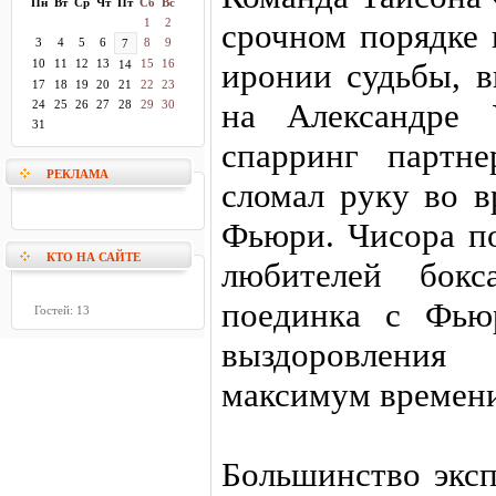
Пн
Вт
Ср
Чт
Пт
Сб
Вс
1
2
срочном порядке 
3
4
5
6
8
9
7
10
11
12
13
15
16
иронии судьбы, в
14
17
18
19
20
21
22
23
на Александре 
24
25
26
27
28
29
30
31
спарринг партн
РЕКЛАМА
сломал руку во в
Фьюри. Чисора п
КТО НА САЙТЕ
любителей бокс
поединка с Фью
Гостей: 13
выздоровления
максимум времени,
Большинство эксп