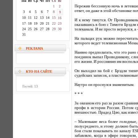
Пн
Вт
Ср
Чт
Пт
Сб
Вс
Пережив бессонную ночь в летевше
1
2
ответ, он даже в этой обстановке по
3
4
5
6
7
8
9
10
11
12
13
14
15
16
И к нему тянутся. От Проводников
17
18
19
20
21
22
23
оказавшись в бою с Тимоти Брэдли 
24
25
26
27
28
29
30
телеканала. И не просто вернулся, а
31
На пальцах рук можно пересчитать
которого ведет телевизионная Мекка
РЕКЛАМА
Наивно предполагать, что это рано 
поединок выпал Проводникову, слов
его жизни. И россиянин им воспольз
Он выходил на бой с Брэдли типи
КТО НА САЙТЕ
судейских записок, а пластилиновы
Наутро он проснулся знаменитым.
Гостей: 13
* * *
За океаном его раз за разом сравни
профи в истории России. Потом ср
внешностью. Прадед Цзю, как извес
– Маленькие веса более голодные,
полусреднего, и этому должно быть 
бои стали показывать по каналу ES
забавляло, когда в эфире говорили