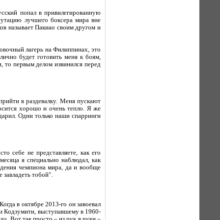
усский попал в привилегированную
епутацию лучшего боксера мира вне
ов называет Пакиао своим другом и
ировочный лагерь на Филиппинах, это
 лично будет готовить меня к боям,
и, то первым делом извинился перед
 прийти в раздевалку. Меня пускают
носится хорошо и очень тепло. Я же
одарил. Одни только наши спарринги
то себе не представляете, как его
месяца я специально наблюдал, как
едения чемпиона мира, да и вообще
е завладеть тобой".
огда в октябре 2013-го он завоевал
и Кодзумити, выступавшему в 1960-
. Вот так просто – из рук в руки –