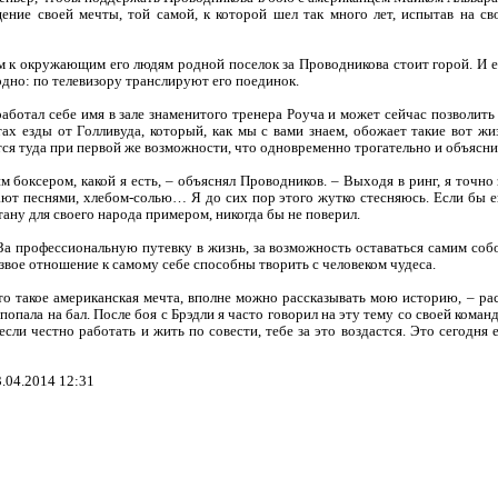
ение своей мечты, той самой, к которой шел так много лет, испытав на с
 к окружающим его людям родной поселок за Проводникова стоит горой. И ес
одно: по телевизору транслируют его поединок.
аботал себе имя в зале знаменитого тренера Роуча и может сейчас позволить 
ах езды от Голливуда, который, как мы с вами знаем, обожает такие вот жи
вется туда при первой же возможности, что одновременно трогательно и объясн
м боксером, какой я есть, – объяснял Проводников. – Выходя в ринг, я точно 
ают песнями, хлебом-солью… Я до сих пор этого жутко стесняюсь. Если бы ещ
стану для своего народа примером, никогда бы не поверил.
За профессиональную путевку в жизнь, за возможность оставаться самим соб
звое отношение к самому себе способны творить с человеком чудеса.
то такое американская мечта, вполне можно рассказывать мою историю, – ра
попала на бал. После боя с Брэдли я часто говорил на эту тему со своей команд
если честно работать и жить по совести, тебе за это воздастся. Это сегодня 
.04.2014 12:31