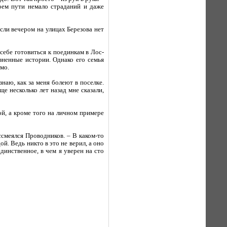
воем пути немало страданий и даже
ли вечером на улицах Березова нет
себе готовиться к поединкам в Лос-
зненные истории. Однако его семья
имо.
знаю, как за меня болеют в поселке.
е несколько лет назад мне сказали,
ой, а кроме того на личном примере
ссмеялся Проводников. – В каком-то
ой. Ведь никто в это не верил, а оно
единственное, в чем я уверен на сто