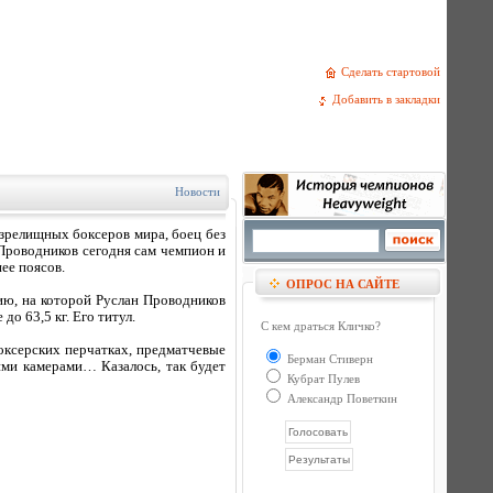
Сделать стартовой
Добавить в закладки
Новости
 зрелищных боксеров мира, боец без
Проводников сегодня сам чемпион и
ее поясов.
ОПРОС НА САЙТЕ
ию, на которой Руслан Проводников
о 63,5 кг. Его титул.
С кем драться Кличко?
боксерских перчатках, предматчевые
Берман Стиверн
ими камерами… Казалось, так будет
Кубрат Пулев
Александр Поветкин