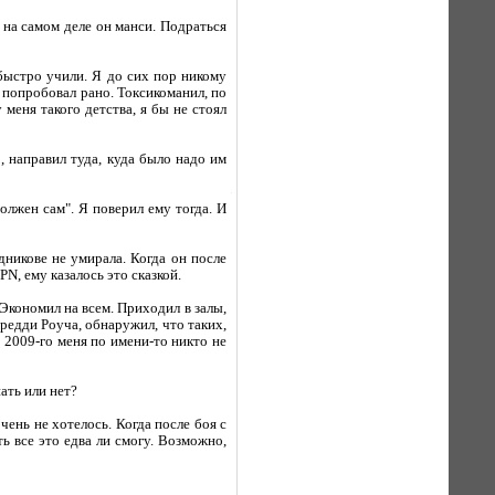
 на самом деле он манси. Подраться
 быстро учили. Я до сих пор никому
ь попробовал рано. Токсикоманил, по
 меня такого детства, я бы не стоял
, направил туда, куда было надо им
олжен сам". Я поверил ему тогда. И
дникове не умирала. Когда он после
PN, ему казалось это сказкой.
 Экономил на всем. Приходил в залы,
Фредди Роуча, обнаружил, что таких,
 2009-го меня по имени-то никто не
ать или нет?
чень не хотелось. Когда после боя с
ь все это едва ли смогу. Возможно,