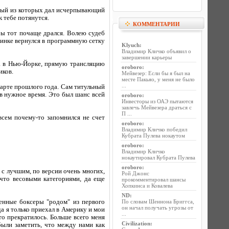
дый из которых дал исчерпывающий
к тебе потянутся.
КОММЕНТАРИИ
бы тот почаще дрался. Волею судеб
инке вернулся в программную сетку
Klyuch
:
Владимир Кличко объявил о
завершении карьеры
ра в Нью-Йорке, прямую трансляцию
oroboro
:
иков.
Мейвезер: Если бы я был на
месте Пакьяо, у меня не было
...
марте прошлого года. Сам титульный
 в нужное время. Это был шанс всей
oroboro
:
Инвесторы из ОАЭ пытаются
завлечь Мейвезера драться с
П ...
сем почему-то запомнился не счет
oroboro
:
Владимир Кличко победил
Кубрата Пулева нокаутом
oroboro
:
Владимир Кличко
нокаутировал Кубрата Пулева
oroboro
:
у с лучшим, по версии очень многих,
Рой Джонс
что весовыми категориями, да еще
прокомментировал шансы
Хопкинса и Ковалева
ND
:
венные боксеры "родом" из первого
По словам Шеннона Бриггса,
он начал получать угрозы от
да я только приехал в Америку и мои
...
то прекратилось. Больше всего меня
Civilization
:
 были заметить, что между нами как