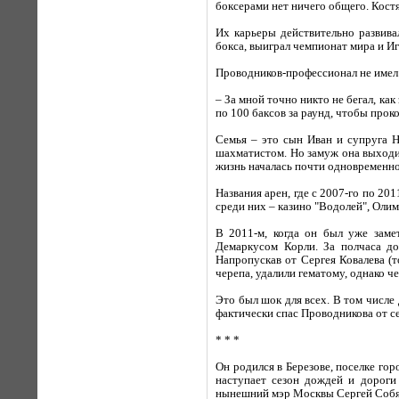
боксерами нет ничего общего. Костя
Их карьеры действительно развив
бокса, выиграл чемпионат мира и Иг
Проводников-профессионал не имел з
– За мной точно никто не бегал, как
по 100 баксов за раунд, чтобы прок
Семья – это сын Иван и супруга На
шахматистом. Но замуж она выходил
жизнь началась почти одновременно 
Названия арен, где с 2007-го по 20
среди них – казино "Водолей", Оли
В 2011-м, когда он был уже заме
Демаркусом Корли. За полчаса до
Напропускав от Сергея Ковалева (т
черепа, удалили гематому, однако ч
Это был шок для всех. В том числе 
фактически спас Проводникова от с
* * *
Он родился в Березове, поселке гор
наступает сезон дождей и дороги 
нынешний мэр Москвы Сергей Собя