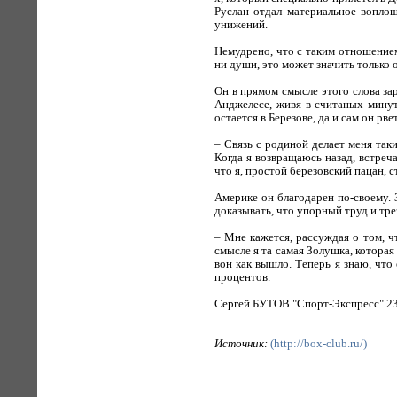
Руслан отдал материальное воплощ
унижений.
Немудрено, что с таким отношением
ни души, это может значить только 
Он в прямом смысле этого слова зар
Анджелесе, живя в считаных минут
остается в Березове, да и сам он р
– Связь с родиной делает меня таки
Когда я возвращаюсь назад, встреч
что я, простой березовский пацан, 
Америке он благодарен по-своему. 
доказывать, что упорный труд и тре
– Мне кажется, рассуждая о том, ч
смысле я та самая Золушка, которая 
вон как вышло. Теперь я знаю, что 
процентов.
Сергей БУТОВ "Спорт-Экспресс" 23
Источник:
(http://box-club.ru/)