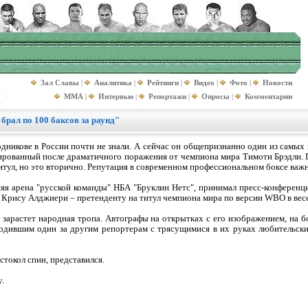
Зал Славы
|
Аналитика
|
Рейтинги
|
Видео
|
Фото
|
Новости
MMA
|
Интервью
|
Репортажи
|
Опросы
|
Комментарии
брал по 100 баксов за раунд"
одникове в России почти не знали. А сейчас он общепризнанно один из самых
зированный после драматичного поражения от чемпиона мира Тимоти Брэдли. 
итул, но это вторично. Репутация в современном профессиональном боксе важн
няя арена "русской команды" НБА "Бруклин Нетс", принимал пресс-конференц
у Крису Алджиери – претенденту на титул чемпиона мира по версии WBO в весе д
 зарастет народная тропа. Автографы на открытках с его изображением, на 
ходившим один за другим репортерам с трясущимися в их руках любительск
стокол спин, представился.
у.