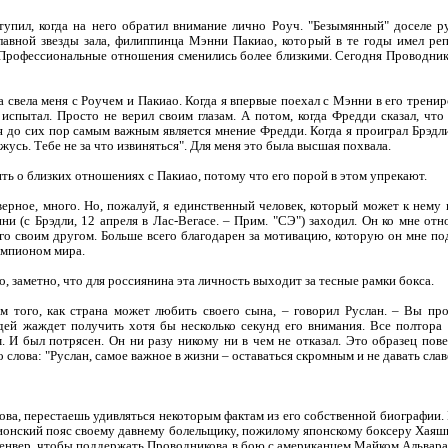
упил, когда на него обратил внимание лично Роуч. "Безымянный" доселе р
главной звезды зала, филиппинца Мэнни Пакиао, который в те годы имел р
. Профессиональные отношения сменились более близкими. Сегодня Проводник
на свела меня с Роучем и Пакиао. Когда я впервые поехал с Мэнни в его трен
испытал. Просто не верил своим глазам. А потом, когда Фредди сказал, что
я до сих пор самым важным является мнение Фредди. Когда я проиграл Брэдл
жусь. Тебе не за что извиняться". Для меня это была высшая похвала.
ть о близких отношениях с Пакиао, потому что его порой в этом упрекают.
аверное, много. Но, пожалуй, я единственный человек, который может к нему
нни (с Брэдли, 12 апреля в Лас-Вегасе. – Прим. "СЭ") заходил. Он ко мне от
его своим другом. Больше всего благодарен за мотивацию, которую он мне п
чемпионом мира.
, заметно, что для россиянина эта личность выходит за тесные рамки бокса.
м того, как страна может любить своего сына, – говорил Руслан. – Вы прос
юдей жаждет получить хотя бы несколько секунд его внимания. Все полтора 
 И был потрясен. Он ни разу никому ни в чем не отказал. Это образец пов
 слова: "Руслан, самое важное в жизни – оставаться скромным и не давать слав
ва, перестаешь удивляться некоторым фактам из его собственной биографии. К
пионский пояс своему давнему болельщику, пожилому японскому боксеру Хаяш
Денвер, чтобы поддержать Проводникова в бою с американцем Майком Альварадо