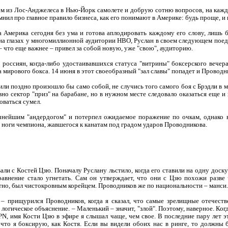
м из Лос-Анджелеса в Нью-Йорк самолете и добрую сотню вопросов, на каж
мнил про главное правило бизнеса, как его понимают в Америке: будь проще, и 
а Америка сегодня без ума и готова аплодировать каждому его слову, лишь 
на глазах у многомиллионной аудитории HBO, Руслан в своем следующем поед
 – что еще важнее – привел за собой новую, уже "свою", аудиторию.
 россиян, когда-либо удостаивавшихся статуса "витрины" боксерского вече
 мирового бокса. 14 июня в этот своеобразный "зал славы" попадет и Проводн
или поздно произошло бы само собой, не случись того самого боя с Брэдли в 
но сектор "приз" на барабане, но в нужном месте следовало оказаться еще и
оваться сумел.
чнейшим "андердогом" и потерпел ожидаемое поражение по очкам, однако в
е ноги чемпиона, жавшегося к канатам под градом ударов Проводникова.
вали с Костей Цзю. Поначалу Руслану льстило, когда его ставили на одну доск
авнение стало угнетать. Сам он утверждает, что они с Цзю похожи разве 
тно, был чистокровным корейцем. Проводников же по национальности – манси.
 – прищурился Проводников, когда я сказал, что самые зрелищные отечест
логическое объяснение. – Маленький – значит, "злой". Поэтому, наверное. Ког
PN, имя Кости Цзю в эфире я слышал чаще, чем свое. В последние пару лет э
, что я боксирую, как Костя. Если вы видели обоих нас в ринге, то должны