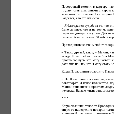
Поворотный момент в карьере наст
группу, став спарринг-партнером 
зависимости от весовой категории
надеется, что это взаимно.
– Я благодарен судьбе за то, что о
было лучшее, что я на тот момент 
перестал доверять и ушам. Для мен
Роучем. А тот ответил: "Я тобой гор
Проводников не очень любит говори
– Таких друзей, как я, у Мэнни, н
всегда. И вот сейчас после боя Мэ
просто горжусь, что могу назвать 
дали мне понять, что я могу стать 
Когда Проводников говорит о Пакиао
– На Филиппинах я стал свидетеле
боготворят. И какое количество л
Мэнни относится к простым людям.
человека. На всю жизнь запомнил его
* * *
Когда слышишь такое от Проводнико
титул, то немедленно подарил чем
х, который специально прилетел в 