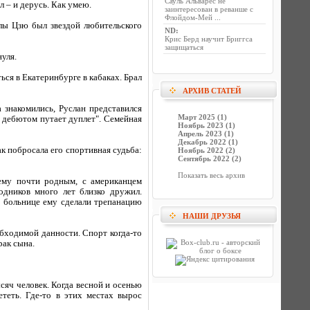
Сауль Альварес не
 – и дерусь. Как умею.
заинтересован в реванше с
Флойдом-Мей ...
лы Цзю был звездой любительского
ND
:
Крис Берд научит Бриггса
защищаться
уля.
ться в Екатеринбурге в кабаках. Брал
АРХИВ СТАТЕЙ
 знакомились, Руслан представился
Март 2025 (1)
с дебютом путает дуплет". Семейная
Ноябрь 2023 (1)
Апрель 2023 (1)
Декабрь 2022 (1)
ак побросала его спортивная судьба:
Ноябрь 2022 (2)
Сентябрь 2022 (2)
Показать весь архив
 ему почти родным, с американцем
одников много лет близко дружил.
 В больнице ему сделали трепанацию
НАШИ ДРУЗЬЯ
обходимой данности. Спорт когда-то
рак сына.
ысяч человек. Когда весной и осенью
теть. Где-то в этих местах вырос