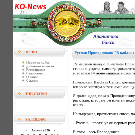
МЕНЮ
Руслан Проводников: "В кабаках 
Новое на сайте
15 месяцев назад о 30-летнем Пров
Добавить новость
страха и упрека, навсегда романти
Регистрация
готовится 14 июня защищать свой т
Статистика
О сайте
Ссылки
Помпезный Barclays Center, домаш
впервые заглянул в глаза американц
ТОП СТАТЬИ
Я долго ждал, пока к Проводникову
расклады, которые он излагал под
вечно.
Не выдержал, протиснулся сквозь ча
КАЛЕНДАРЬ
– Руслан, – протянул он первым рук
«
Август 2026 »
В этом – весь Проводников.