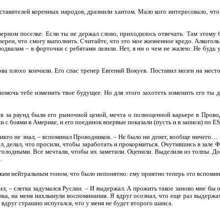
дставителей коренных народов, дразнили хантом. Мало кого интересовало, что
верном поселке. Если ты не держал слово, приходилось отвечать. Там этому
верен, что смогу выполнить. Считайте, что это мое жизненное кредо. Алкогол
одвалам – в форточки с ребятами лазили. Нет, я ни о чем не жалею. Не будь у
а плохо кончили. Его спас тренер Евгений Вокуев. Поставил мозги на место
помочь тебе изменить твое будущее. Но для этого захотеть изменить его ты д
ов за раунд были его рыночной ценой, мечта о полноценной карьере в Прово
и с боями в Америке, и его поединок впервые показали (пусть и в записи) по ES
никто не знал, – вспоминал Проводников. – Не было ни денег, вообще ничего…
л, делал, что просили, чтобы заработать и прокормиться. Очутившись в зале 
 голодными. Все мечтали, чтобы их заметили. Оценили. Выделили из толпы. До
…
аким нейтральным тоном, что было непонятно: ему приятно теперь это вспомин
ил, – слегка задумался Руслан. – И выдержал. А прожить такое заново мне бы о
ка, на меня нахлынули воспоминания. Я вдруг осознал, что еще раз выдержат
 вдруг страшно испугался, что у меня не будет второго шанса.