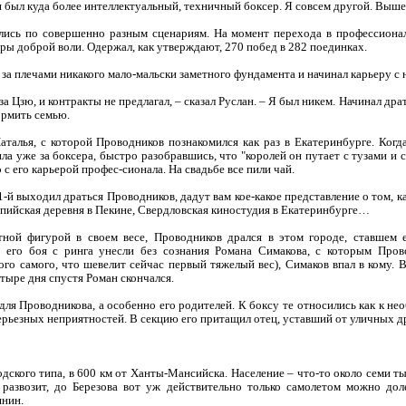
 был куда более интеллектуальный, техничный боксер. Я совсем другой. Вышел
ались по совершенно разным сценариям. На момент перехода в профессиона
ры доброй воли. Одержал, как утверждают, 270 побед в 282 поединках.
а плечами никакого мало-мальски заметного фундамента и начинал карьеру с н
 за Цзю, и контракты не предлагал, – сказал Руслан. – Я был никем. Начинал дра
ормить семью.
талья, с которой Проводников познакомился как раз в Екатеринбурге. Когда
а уже за боксера, быстро разобравшись, что "королей он путает с тузами и 
с его карьерой профес-сионала. На свадьбе все пили чай.
11-й выходил драться Проводников, дадут вам кое-какое представление о том, к
мпийская деревня в Пекине, Свердловская киностудия в Екатеринбурге…
тной фигурой в своем весе, Проводников дрался в этом городе, ставшем
 его боя с ринга унесли без сознания Романа Симакова, с которым Пров
ого самого, что шевелит сейчас первый тяжелый вес), Симаков впал в кому.
етыре дня спустя Роман скончался.
для Проводникова, а особенно его родителей. К боксу те относились как к не
ерьезных неприятностей. В секцию его притащил отец, уставший от уличных д
одского типа, в 600 км от Ханты-Мансийска. Население – что-то около семи т
развозит, до Березова вот уж действительно только самолетом можно доле
нин.