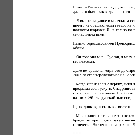
В школе Руслана, как и других пре
для него было, как воды напиться.
– Я вырос на улице в маленьком се
ничего не обещаю, если твердо не у
подвалам шарился. И не только по п
сейчас перед вами.
Немало одноклассников Проводников
обоим.
– Он говорил мне: "Руслан, я могу 
верил всегда.
Даже во времена, когда сто доллар
2007-го стал чередовать бои в Росси
– Когда я приехал в Америку, меня 
предлагал свои услуги. Спаррингова
как я, там полным-полно. Все были
называл. Эй, ты, русский, иди сюда
Проводников рассказывал все это т
– Мне приятно, что я все это переж
Брэдли рефери поднял руку соперни
физически. Но точно не морально. Я
* * *