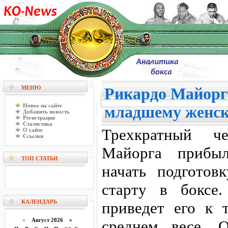
МЕНЮ
Рикардо Майорга
Новое на сайте
младшему женск
Добавить новость
Регистрация
Статистика
Трехкратный ч
О сайте
Ссылки
Майорга прибыл
ТОП СТАТЬИ
начать подготов
старту в боксе.
КАЛЕНДАРЬ
приведет его к 
«
Август 2026 »
среднем весе. 