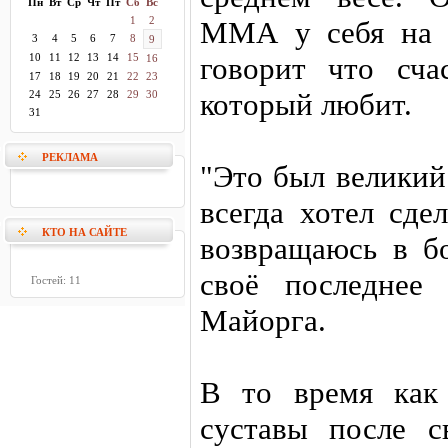
Пн
Вт
Ср
Чт
Пт
Сб
Вс
1
2
ММА у себя на р
3
4
5
6
7
8
9
10
11
12
13
14
15
говорит что сча
16
17
18
19
20
21
22
23
который любит.
24
25
26
27
28
29
30
31
РЕКЛАМА
"Это был великий
всегда хотел сде
КТО НА САЙТЕ
возвращаюсь в бо
своё последнее 
Гостей: 11
Майорга.
В то время как
суставы после с