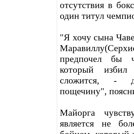
отсутствия в бок
один титул чемпи
"Я хочу сына Чав
Маравиллу(Се
предпочел бы ч
который избил
сложится, - 
пощечину", поясн
Майорга чувств
является не бо