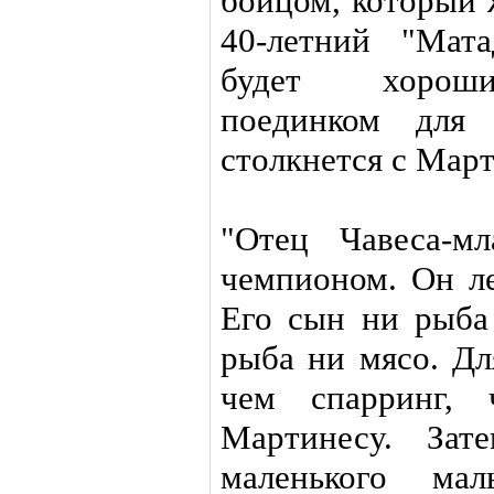
бойцом, который 
40-летний "Мат
будет хороши
поединком для
столкнется с Мар
"Отец Чавеса-м
чемпионом. Он ле
Его сын ни рыба
рыба ни мясо. Дл
чем спарринг, 
Мартинесу. За
маленького мал