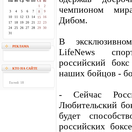
Пн
Вт
Ср
Чт
Пт
Сб
Вс
1
2
чемпионом мира
3
4
5
6
7
9
8
10
11
12
13
14
16
Дибом.
15
17
18
19
20
21
22
23
24
25
26
27
28
29
30
31
В эксклюзивном
РЕКЛАМА
LifeNews спо
российский бокс
КТО НА САЙТЕ
наших бойцов - б
Гостей: 18
- Сейчас Росс
Любительский бок
будет способст
российских боксе