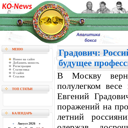
МЕНЮ
Градович: Росси
Новое на сайте
будущее професс
Добавить новость
Регистрация
Статистика
В Москву верн
О сайте
Ссылки
полулегком весе
ТОП СТАТЬИ
Евгений Градов
поражений на про
КАЛЕНДАРЬ
летний россиян
«
Август 2026 »
одержав досро