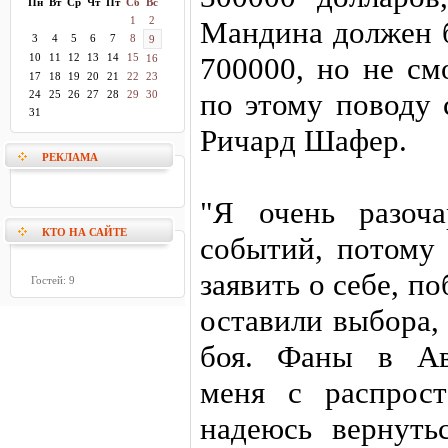
Пн
Вт
Ср
Чт
Пт
Сб
Вс
1
2
Мандина должен б
3
4
5
6
7
8
9
10
11
12
13
14
15
700000, но не см
16
17
18
19
20
21
22
23
по этому поводу
24
25
26
27
28
29
30
31
Ричард Шафер.
РЕКЛАМА
"Я очень разоч
КТО НА САЙТЕ
событий, потому 
заявить о себе, п
Гостей: 9
оставили выбора,
боя. Фаны в Ав
меня с распрос
надеюсь вернуть