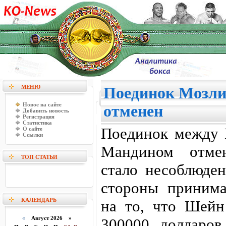
МЕНЮ
Поединок Мозли
Новое на сайте
отменен
Добавить новость
Регистрация
Статистика
Поединок между
О сайте
Ссылки
Мандином отме
ТОП СТАТЬИ
стало несоблюден
стороны приним
КАЛЕНДАРЬ
на то, что Шейн
«
Август 2026 »
300000 долларов