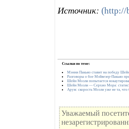
Источник:
(http:/
Ссылки по теме:
Мэнни Пакьяо ставит на победу Шей
Разговоры о бое Мэйвезер-Пакьяо п
Шейн Мозли попытается нокаутирова
Шейн Мозли — Серхио Мора: статист
Арум: скорость Мозли уже не та, что
Уважаемый посетите
незарегистрированн