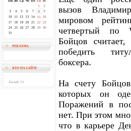
Пн
Вт
Ср
Чт
Пт
Сб
Вс
1
2
вызов Владими
3
4
5
6
7
9
8
10
11
12
13
14
16
мировом рейти
15
17
18
19
20
21
22
23
четвертый по 
24
25
26
27
28
29
30
31
Бойцов считает,
РЕКЛАМА
победить титул
боксера.
КТО НА САЙТЕ
На счету Бойцов
Гостей: 13
которых он оде
Поражений в по
нет. При этом мн
что в карьере Де