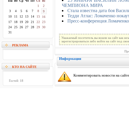
25 ЯНВАРЯ ВАСИЛИЙ ЛОМ
Пн
Вт
Ср
Чт
Пт
Сб
Вс
ЧЕМПИОНА МИРА
1
2
Стала известна дата боя Васи
3
4
5
6
7
8
9
Тедди Атлас: Ломаченко нокау
10
11
12
13
14
15
16
Пресс-конференция Ломаченко
17
18
19
20
21
22
23
24
25
26
27
28
29
30
31
Уважаемый посетитель вы вошли на сайт как не
зарегистрироваться либо войти на сайт под сво
РЕКЛАМА
Пр
Информация
КТО НА САЙТЕ
Комментировать новости на сайте
Гостей: 18