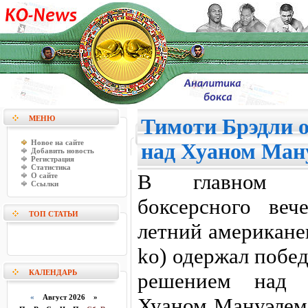
МЕНЮ
Тимоти Брэдли о
Новое на сайте
над Хуаном Ман
Добавить новость
Регистрация
Статистика
В главном по
О сайте
Ссылки
боксерсного веч
ТОП СТАТЬИ
летний американе
ko) одержал побе
КАЛЕНДАРЬ
решением над 4
«
Август 2026 »
Хуаном Мануэлем 