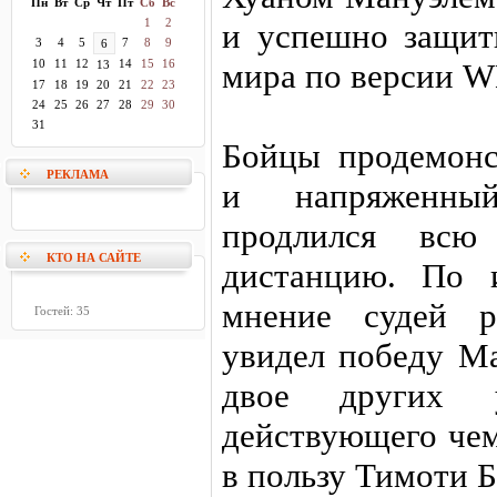
Пн
Вт
Ср
Чт
Пт
Сб
Вс
1
2
и успешно защит
3
4
5
7
8
9
6
10
11
12
14
15
16
мира по версии W
13
17
18
19
20
21
22
23
24
25
26
27
28
29
30
31
Бойцы продемонс
РЕКЛАМА
и напряженны
продлился всю
КТО НА САЙТЕ
дистанцию. По 
мнение судей р
Гостей: 35
увидел победу Ма
двое других у
действующего чем
в пользу Тимоти Б