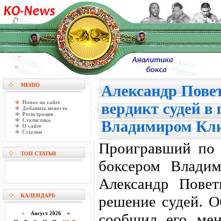
МЕНЮ
Александр Пове
Новое на сайте
вердикт судей в 
Добавить новость
Регистрация
Статистика
Владимиром Кл
О сайте
Ссылки
Проигравший по 
ТОП СТАТЬИ
боксером Влади
Александр Повет
КАЛЕНДАРЬ
решение судей. О
«
Август 2026 »
сообщил его ме