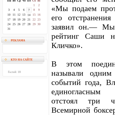
Пн
Вт
Ср
Чт
Пт
Сб
Вс
1
2
«Мы подаем прот
3
4
5
6
8
9
7
10
11
12
13
15
16
его отстранения
14
17
18
19
20
21
22
23
заявил он.— Мы
24
25
26
27
28
29
30
31
рейтинг Саши н
РЕКЛАМА
Кличко».
КТО НА САЙТЕ
В этом поедин
называли одним
Гостей: 18
событий года, В
единогласным 
отстоял три 
Всемирной боксе