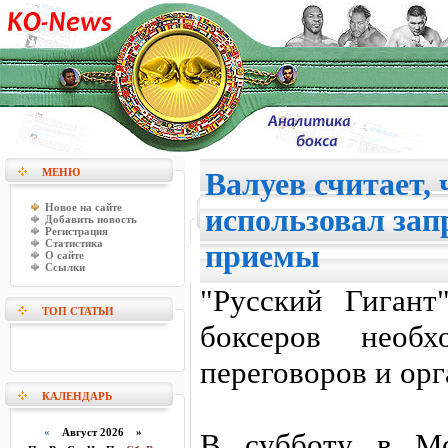
МЕНЮ
Валуев считает,
Новое на сайте
использовал за
Добавить новость
Регистрация
Статистика
приемы
О сайте
Ссылки
"Русский Гигант
ТОП СТАТЬИ
боксеров необ
переговоров и орг
КАЛЕНДАРЬ
«
Август 2026 »
В субботу в Мо