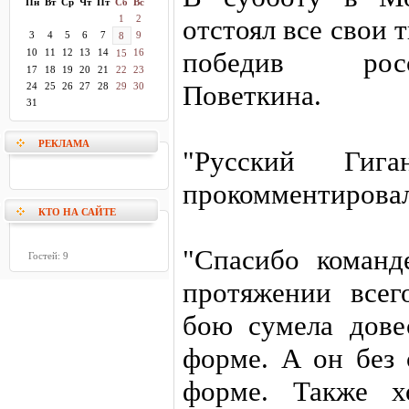
Пн
Вт
Ср
Чт
Пт
Сб
Вс
1
2
отстоял все свои 
3
4
5
6
7
9
8
10
11
12
13
14
16
победив росс
15
17
18
19
20
21
22
23
Поветкина.
24
25
26
27
28
29
30
31
РЕКЛАМА
"Русский Гиг
прокомментировал
КТО НА САЙТЕ
"Спасибо команд
Гостей: 9
протяжении всег
бою сумела дове
форме. А он без
форме. Также х