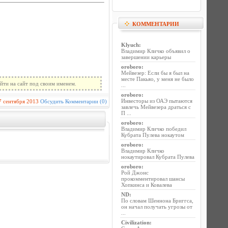
КОММЕНТАРИИ
Klyuch
:
Владимир Кличко объявил о
завершении карьеры
oroboro
:
Мейвезер: Если бы я был на
месте Пакьяо, у меня не было
йти на сайт под своим именем.
...
oroboro
:
Инвесторы из ОАЭ пытаются
7 сентября 2013
Обсудить
Комментарии (0)
завлечь Мейвезера драться с
П ...
oroboro
:
Владимир Кличко победил
Кубрата Пулева нокаутом
oroboro
:
Владимир Кличко
нокаутировал Кубрата Пулева
oroboro
:
Рой Джонс
прокомментировал шансы
Хопкинса и Ковалева
ND
:
По словам Шеннона Бриггса,
он начал получать угрозы от
...
Civilization
: