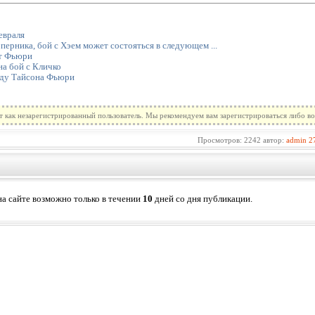
евраля
ерника, бой с Хэем может состояться в следующем ...
ет Фьюри
а бой с Кличко
оду Тайсона Фьюри
т как незарегистрированный пользователь. Мы рекомендуем вам зарегистрироваться либо во
Просмотров: 2242 автор:
admin
2
а сайте возможно только в течении
10
дней со дня публикации.