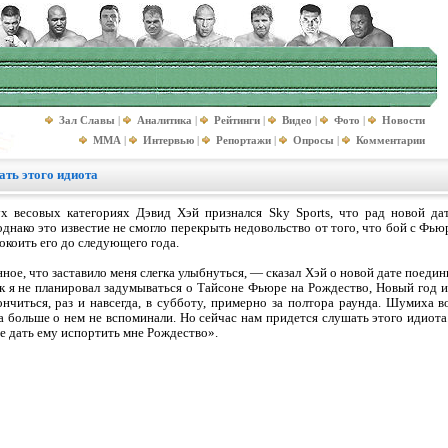
Зал Славы
|
Аналитика
|
Рейтинги
|
Видео
|
Фото
|
Новости
MMA
|
Интервью
|
Репортажи
|
Опросы
|
Комментарии
ать этого идиота
х весовых категориях Дэвид Хэй признался Sky Sports, что рад новой дат
нако это известие не смогло перекрыть недовольство от того, что бой с Фьюр
окоить его до следующего года.
ное, что заставило меня слегка улыбнуться, — сказал Хэй о новой дате поеди
к я не планировал задумываться о Тайсоне Фьюре на Рождество, Новый год и
читься, раз и навсегда, в субботу, примерно за полтора раунда. Шумиха 
да больше о нем не вспоминали. Но сейчас нам придется слушать этого идиота
е дать ему испортить мне Рождество».