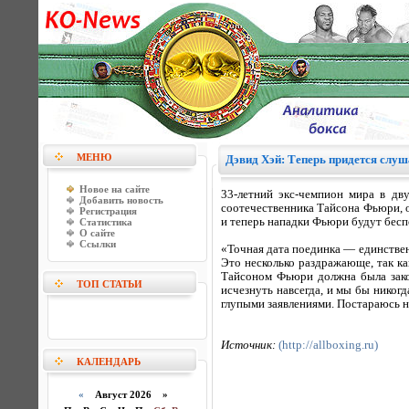
МЕНЮ
Дэвид Хэй: Теперь придется слуш
Новое на сайте
33-летний экс-чемпион мира в дву
Добавить новость
соотечественника Тайсона Фьюри, од
Регистрация
и теперь нападки Фьюри будут бесп
Статистика
О сайте
Ссылки
«Точная дата поединка — единствен
Это несколько раздражающе, так ка
Тайсоном Фьюри должна была закон
ТОП СТАТЬИ
исчезнуть навсегда, и мы бы никог
глупыми заявлениями. Постараюсь н
Источник:
(http://allboxing.ru)
КАЛЕНДАРЬ
«
Август 2026 »