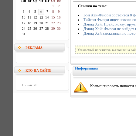
Пн
Вт
Ср
Чт
Пт
Сб
Вс
Ссылки по теме:
1
2
3
4
5
7
8
9
6
Бой Хэй-Фьюри состоится 8 ф
10
11
12
14
15
16
13
Тайсон Фьюри ищет нового соп
17
18
19
20
21
22
23
Дэвид Хэй: Прайс нокаутиру
Дэвид Хэй: Фьюри не выйдет н
24
25
26
27
28
29
30
Дэвид Хэй высказался по пов
31
РЕКЛАМА
Уважаемый посетитель вы вошли на сай
Информация
КТО НА САЙТЕ
Гостей: 20
Комментировать новости н