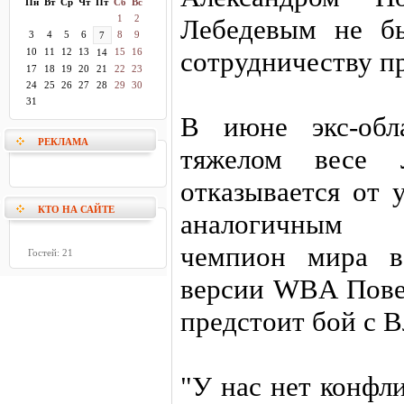
Пн
Вт
Ср
Чт
Пт
Сб
Вс
1
2
Лебедевым не б
3
4
5
6
8
9
7
10
11
12
13
15
16
сотрудничеству п
14
17
18
19
20
21
22
23
24
25
26
27
28
29
30
31
В июне экс-обл
РЕКЛАМА
тяжелом весе 
отказывается от 
КТО НА САЙТЕ
аналогичным 
чемпион мира в
Гостей: 21
версии WBA Повет
предстоит бой с 
"У нас нет конфл