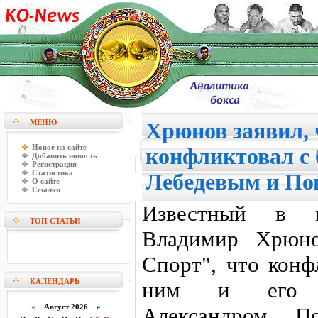
МЕНЮ
Хрюнов заявил, 
Новое на сайте
конфликтовал с
Добавить новость
Регистрация
Статистика
Лебедевым и П
О сайте
Ссылки
Известный в 
ТОП СТАТЬИ
Владимир Хрюно
Спорт", что кон
КАЛЕНДАРЬ
ним и его б
«
Август 2026 »
Александром П