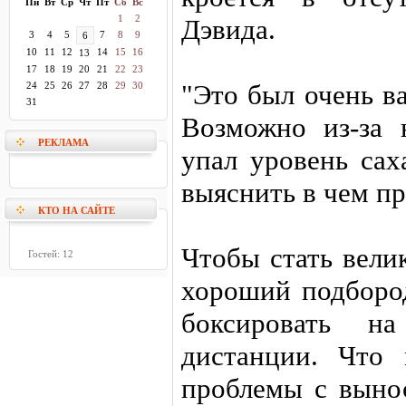
Пн
Вт
Ср
Чт
Пт
Сб
Вс
1
2
Дэвида.
3
4
5
7
8
9
6
10
11
12
14
15
16
13
17
18
19
20
21
22
23
"Это был очень в
24
25
26
27
28
29
30
31
Возможно из-за 
РЕКЛАМА
упал уровень са
выяснить в чем пр
КТО НА САЙТЕ
Чтобы стать вели
Гостей: 12
хороший подбород
боксировать н
дистанции. Что
проблемы с выно