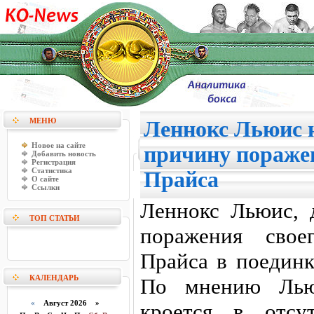
МЕНЮ
Леннокс Льюис 
Новое на сайте
причину пораже
Добавить новость
Регистрация
Статистика
Прайса
О сайте
Ссылки
Леннокс Льюис, 
ТОП СТАТЬИ
поражения свое
Прайса в поединк
КАЛЕНДАРЬ
По мнению Льюи
«
Август 2026 »
кроется в отсу