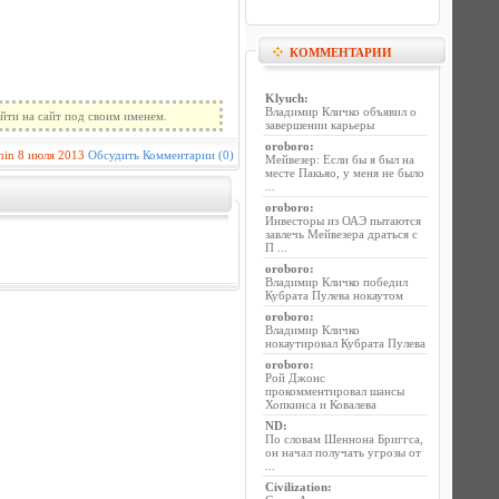
КОММЕНТАРИИ
Klyuch
:
Владимир Кличко объявил о
йти на сайт под своим именем.
завершении карьеры
oroboro
:
min
8 июля 2013
Обсудить
Комментарии (0)
Мейвезер: Если бы я был на
месте Пакьяо, у меня не было
...
oroboro
:
Инвесторы из ОАЭ пытаются
завлечь Мейвезера драться с
П ...
oroboro
:
Владимир Кличко победил
Кубрата Пулева нокаутом
oroboro
:
Владимир Кличко
нокаутировал Кубрата Пулева
oroboro
:
Рой Джонс
прокомментировал шансы
Хопкинса и Ковалева
ND
:
По словам Шеннона Бриггса,
он начал получать угрозы от
...
Civilization
: