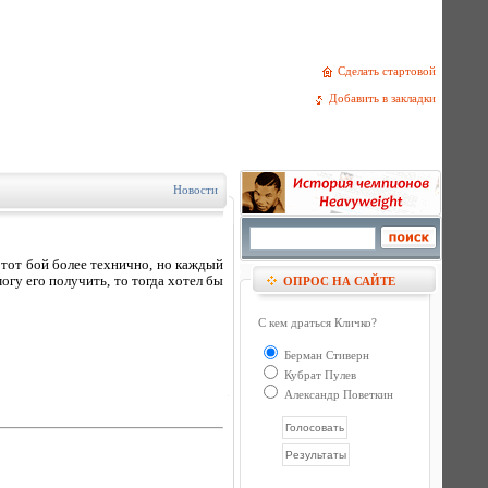
Сделать стартовой
Добавить в закладки
Новости
 этот бой более технично, но каждый
огу его получить, то тогда хотел бы
ОПРОС НА САЙТЕ
С кем драться Кличко?
Берман Стиверн
Кубрат Пулев
Александр Поветкин