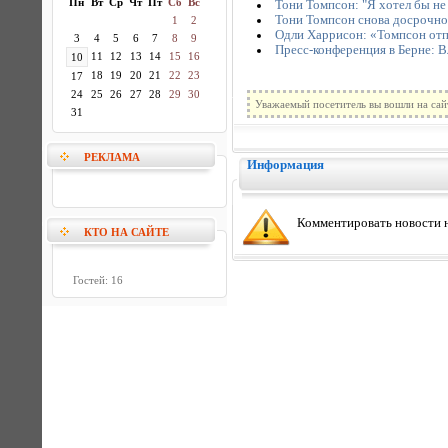
Пн
Вт
Ср
Чт
Пт
Сб
Вс
Тони Томпсон: "Я хотел бы не
Тони Томпсон снова досрочно
1
2
Одли Харрисон: «Томпсон отп
3
4
5
6
7
8
9
Пресс-конференция в Берне: В
11
12
13
14
15
16
10
18
19
20
21
22
23
17
24
25
26
27
28
29
30
Уважаемый посетитель вы вошли на сай
31
РЕКЛАМА
Информация
Комментировать новости н
КТО НА САЙТЕ
Гостей: 16