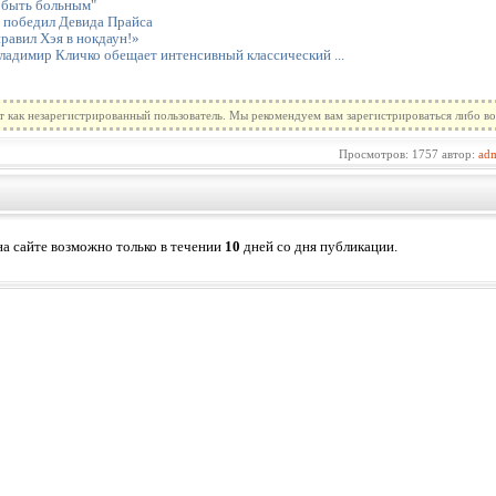
 быть больным"
 победил Девида Прайса
равил Хэя в нокдаун!»
ладимир Кличко обещает интенсивный классический ...
т как незарегистрированный пользователь. Мы рекомендуем вам зарегистрироваться либо во
Просмотров: 1757 автор:
ad
а сайте возможно только в течении
10
дней со дня публикации.