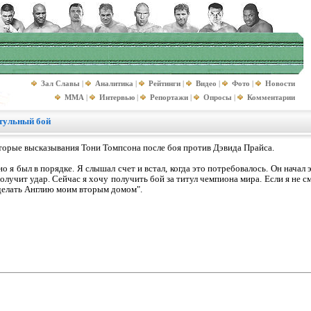
Зал Славы
|
Аналитика
|
Рейтинги
|
Видео
|
Фото
|
Новости
MMA
|
Интервью
|
Репортажи
|
Опросы
|
Комментарии
итульный бой
орые высказывания Тони Томпсона после боя против Дэвида Прайса.
о я был в порядке. Я слышал счет и встал, когда это потребовалось. Он начал
олучит удар. Сейчас я хочу получить бой за титул чемпиона мира. Если я не см
делать Англию моим вторым домом".