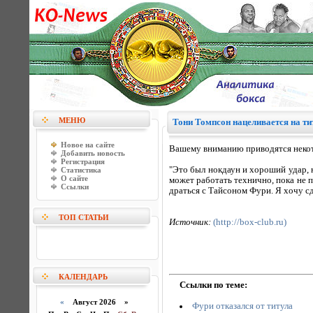
МЕНЮ
Тони Томпсон нацеливается на т
Новое на сайте
Вашему вниманию приводятся некот
Добавить новость
Регистрация
"Это был нокдаун и хороший удар, н
Статистика
О сайте
может работать технично, пока не п
Ссылки
драться с Тайсоном Фури. Я хочу с
ТОП СТАТЬИ
Источник:
(http://box-club.ru)
КАЛЕНДАРЬ
Ссылки по теме:
«
Август 2026 »
Фури отказался от титула