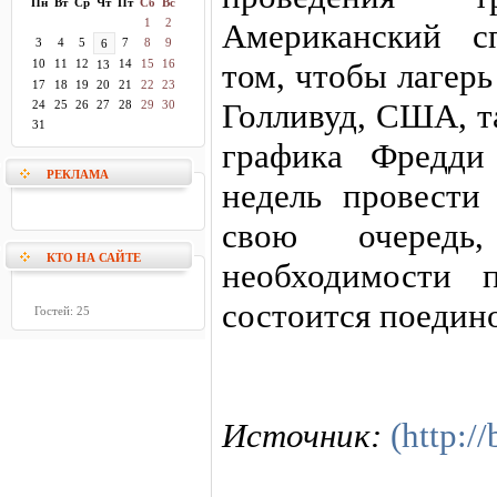
Пн
Вт
Ср
Чт
Пт
Сб
Вс
1
2
Американский с
3
4
5
7
8
9
6
10
11
12
14
15
16
том, чтобы лагер
13
17
18
19
20
21
22
23
Голливуд, США, т
24
25
26
27
28
29
30
31
графика Фредди
РЕКЛАМА
недель провести
свою очередь
КТО НА САЙТЕ
необходимости 
состоится поедин
Гостей: 25
Источник:
(http:/