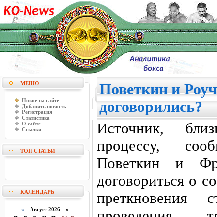
МЕНЮ
Поветкин и Роуч
Новое на сайте
договорились?
Добавить новость
Регистрация
Статистика
Источник, бли
О сайте
Ссылки
процессу, соо
ТОП СТАТЬИ
Поветкин и Фр
договориться о с
КАЛЕНДАРЬ
преткновения 
«
Август 2026 »
проведения тр