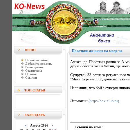
МЕНЮ
Поветкин женился на модели
Новое на сайте
Александр Поветкин ровно за 3 ме
Добавить новость
друзей состоялась в Чехии, где мол
Регистрация
Статистика
О сайте
Супругой 33-летнего регулярного ч
Ссылки
"Мисс Курск-2008", дочь заслуженн
Напомним, что бой с суперчемпион
ТОП СТАТЬИ
Источник:
(http://box-club.ru)
КАЛЕНДАРЬ
«
Август 2026 »
Ссылки по теме: