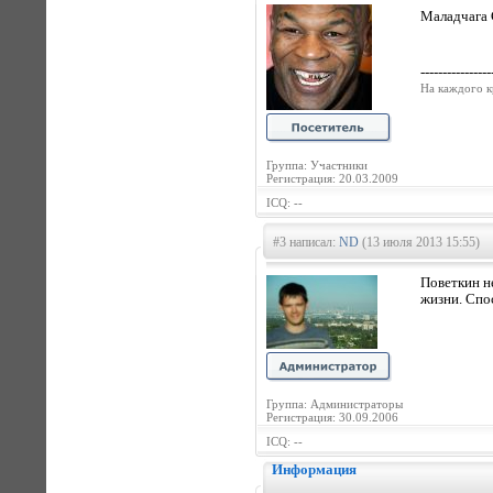
Маладчага 
----------------
На каждого к
Группа: Участники
Регистрация: 20.03.2009
ICQ: --
#3 написал:
ND
(13 июля 2013 15:55)
Поветкин н
жизни. Спо
Группа: Администраторы
Регистрация: 30.09.2006
ICQ: --
Информация