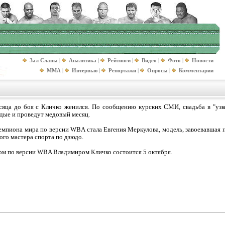
Зал Славы
|
Аналитика
|
Рейтинги
|
Видео
|
Фото
|
Новости
MMA
|
Интервью
|
Репортажи
|
Опросы
|
Комментарии
сяца до боя с Кличко женился. По сообщению курских СМИ, свадьба в "узк
одые и проведут медовый месяц.
емпиона мира по версии WBA стала Евгения Меркулова, модель, завоевавшая 
ого мастера спорта по дзюдо.
ом по версии WBA Владимиром Кличко состоится 5 октября.