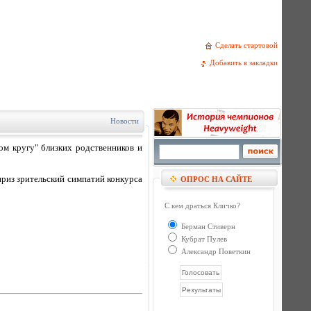
Сделать стартовой
Добавить в закладки
Новости
ом кругу" близких родственников и
приз зрительский симпатий конкурса
ОПРОС НА САЙТЕ
С кем драться Кличко?
Берман Стиверн
Кубрат Пулев
Александр Поветкин