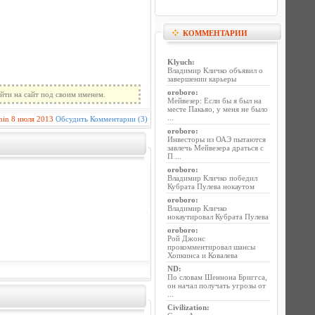
КОММЕНТАРИИ
Klyuch
:
Владимир Кличко объявил о
завершении карьеры
oroboro
:
йти на сайт под своим именем.
Мейвезер: Если бы я был на
месте Пакьяо, у меня не было
...
min
8 июля 2013
Обсудить
Комментарии (3)
oroboro
:
Инвесторы из ОАЭ пытаются
завлечь Мейвезера драться с
П ...
oroboro
:
Владимир Кличко победил
Кубрата Пулева нокаутом
oroboro
:
Владимир Кличко
нокаутировал Кубрата Пулева
oroboro
:
Рой Джонс
прокомментировал шансы
Хопкинса и Ковалева
ND
:
По словам Шеннона Бриггса,
он начал получать угрозы от
...
Civilization
: