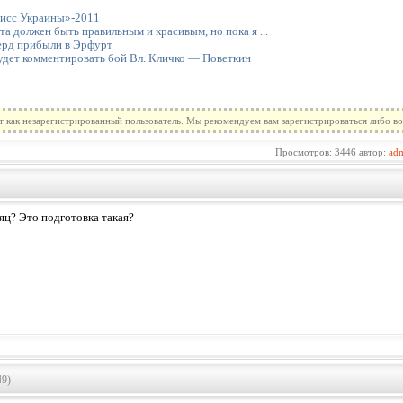
исс Украины»-2011
а должен быть правильным и красивым, но пока я ...
ерд прибыли в Эрфурт
дет комментировать бой Вл. Кличко — Поветкин
т как незарегистрированный пользователь. Мы рекомендуем вам зарегистрироваться либо во
Просмотров: 3446 автор:
ad
яц? Это подготовка такая?
49)