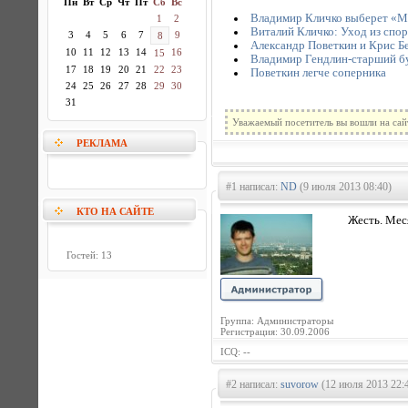
Пн
Вт
Ср
Чт
Пт
Сб
Вс
Владимир Кличко выберет «М
1
2
Виталий Кличко: Уход из спорт
3
4
5
6
7
9
8
Александр Поветкин и Крис Б
10
11
12
13
14
16
15
Владимир Гендлин-старший бу
17
18
19
20
21
22
23
Поветкин легче соперника
24
25
26
27
28
29
30
31
Уважаемый посетитель вы вошли на сай
РЕКЛАМА
#1 написал:
ND
(9 июля 2013 08:40)
КТО НА САЙТЕ
Жесть. Мес
Гостей: 13
Группа: Администраторы
Регистрация: 30.09.2006
ICQ: --
#2 написал:
suvorow
(12 июля 2013 22: