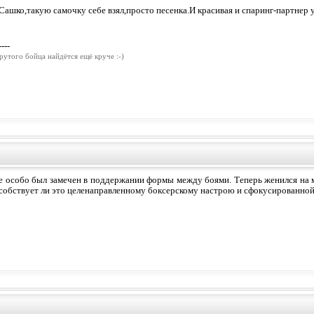
Сашко,такую самочку себе взял,просто песенка.И красивая и спаринг-партнер
----
рутого бойца найдётся ещё круче :-)
е особо был замечен в поддержании формы между боями. Теперь женился на м
собствует ли это целенаправленному боксерскому настрою и сфокусированной