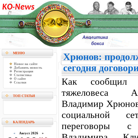
МЕНЮ
Хрюнов: продол
Новое на сайте
сегодня договор
Добавить новость
Регистрация
Статистика
Как сообщил м
О сайте
Ссылки
тяжеловеса А
ТОП СТАТЬИ
Владимир Хрюнов 
социальной с
КАЛЕНДАРЬ
переговоры с
«
Август 2026 »
Владимира Кл