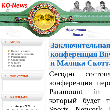
МЕНЮ
Заключительная
Новое на сайте
конференция Вя
Добавить новость
Регистрация
Статистика
и Малика Скотт
О сайте
Ссылки
Сегодня состоя
ТОП СТАТЬИ
конференция пер
Paramount in H
КАЛЕНДАРЬ
который будет 
«
Август 2026 »
Sports Network 