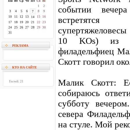
Пн
Вт
Ср
Чт
Пт
Сб
Вс
1
2
событии вечер
3
4
5
6
8
9
7
10
11
12
13
15
16
встретятс
14
17
18
19
20
21
22
23
супертяжеловесы 
24
25
26
27
28
29
30
31
10 KOs) из Л
РЕКЛАМА
филадельфиец Мал
Скотт говорил око
КТО НА САЙТЕ
Малик Скотт: Е
Гостей: 21
собираюсь ответ
субботу вечеро
севера Филадельф
на стуле. Мой реко