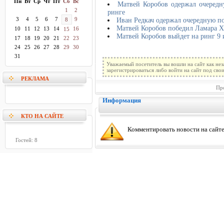
Пн
Вт
Ср
Чт
Пт
Сб
Вс
Матвей Коробов одержал очередн
1
2
ринге
3
4
5
6
7
9
Иван Редкач одержал очередную п
8
Матвей Коробов победил Ламара Х
10
11
12
13
14
16
15
Матвей Коробов выйдет на ринг 9
17
18
19
20
21
22
23
24
25
26
27
28
29
30
31
Уважаемый посетитель вы вошли на сайт как не
зарегистрироваться либо войти на сайт под сво
РЕКЛАМА
Пр
Информация
КТО НА САЙТЕ
Комментировать новости на сайте
Гостей: 8