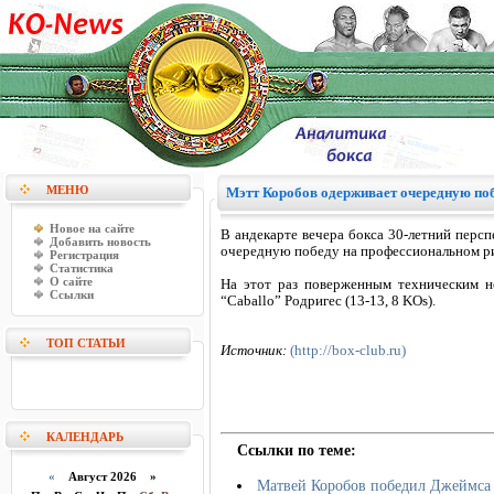
МЕНЮ
Мэтт Коробов одерживает очередную по
Новое на сайте
В андекарте вечера бокса 30-летний перс
Добавить новость
очередную победу на профессиональном ри
Регистрация
Статистика
О сайте
На этот раз поверженным техническим н
Ссылки
“Caballo” Родригес (13-13, 8 KOs).
ТОП СТАТЬИ
Источник:
(http://box-club.ru)
КАЛЕНДАРЬ
Ссылки по теме:
«
Август 2026 »
Матвей Коробов победил Джеймса 