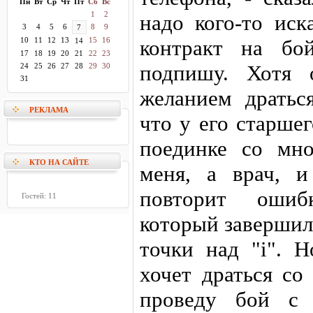
Пн
Вт
Ср
Чт
Пт
Сб
Вс
1
2
надо кого-то иск
3
4
5
6
8
9
7
10
11
12
13
15
16
контракт на бо
14
17
18
19
20
21
22
23
подпишу. Хотя 
24
25
26
27
28
29
30
31
желанием дратьс
РЕКЛАМА
что у его старше
поединке со мн
КТО НА САЙТЕ
меня, а врач, 
повторит ошиб
Гостей: 11
который завершил 
точки над "і". 
хочет драться со
проведу бой с