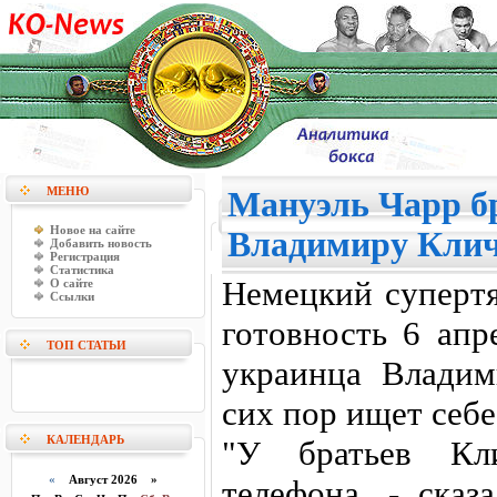
МЕНЮ
Мануэль Чарр б
Новое на сайте
Владимиру Кли
Добавить новость
Регистрация
Статистика
Немецкий суперт
О сайте
Ссылки
готовность 6 апр
ТОП СТАТЬИ
украинца Владим
сих пор ищет себе
КАЛЕНДАРЬ
"У братьев Кл
«
Август 2026 »
телефона, - сказ