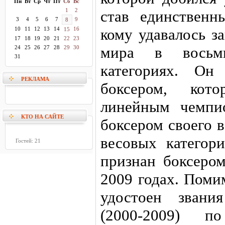
Пн
Вт
Ср
Чт
Пт
Сб
Вс
1
2
став единственн
3
4
5
6
7
9
8
10
11
12
13
14
16
кому удавалось з
15
17
18
19
20
21
22
23
мира в восьм
24
25
26
27
28
29
30
31
категориях. Он
РЕКЛАМА
боксером, кото
линейным чемпи
КТО НА САЙТЕ
боксером своего 
весовых категор
Гостей: 21
признан боксеро
2009 годах. Поми
удостоен звани
(2000-2009) п