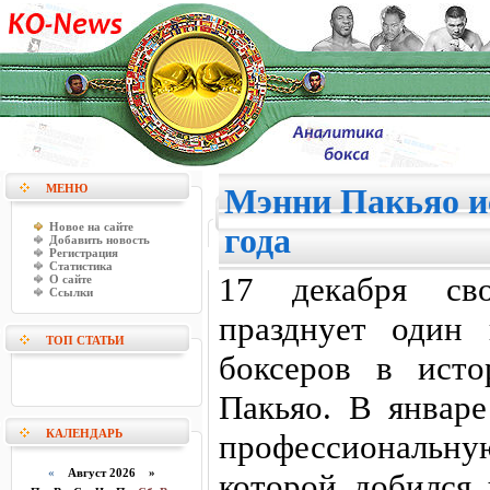
МЕНЮ
Мэнни Пакьяо и
Новое на сайте
года
Добавить новость
Регистрация
Статистика
17 декабря св
О сайте
Ссылки
празднует один
ТОП СТАТЬИ
боксеров в ист
Пакьяо. В январе
КАЛЕНДАРЬ
профессиональ
«
Август 2026 »
которой добился 