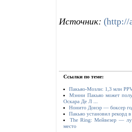
Источник:
(http://
Ссылки по теме:
Пакьяо-Мозли: 1,3 млн PPV
Мэнни Пакьяо может полу
Оскара Де Л ...
Нонито Донэр — боксер го
Пакьяо установил рекорд в
The Ring: Мейвезер — лу
место