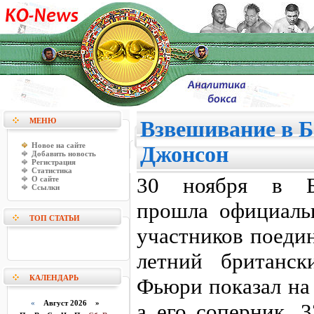
МЕНЮ
Взвешивание в Б
Новое на сайте
Джонсон
Добавить новость
Регистрация
Статистика
30 ноября в Бе
О сайте
Ссылки
прошла официаль
ТОП СТАТЬИ
участников поедин
летний британск
КАЛЕНДАРЬ
Фьюри показал на 
«
Август 2026 »
а его соперник, 