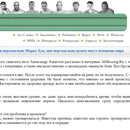
Зал Славы
|
Аналитика
|
Рейтинги
|
Видео
|
Фото
|
Новости
MMA
|
Интервью
|
Репортажи
|
Опросы
|
Комментарии
н персонально Марко Хук, мне персонально нужен титул чемпиона мира
го тяжелого веса Александр Алексеев рассказал в интервью AllBoxing.Ru с че
 соперников, а также высказал мнение о прошедших накануне боях Хук-Арсла
стоялся в мае. После этого ты планировал выйти на ринг, но не получилось. C
ы с состоянием здоровья. Не было понятно, что именно со мной происхо
 Мастернаком, но здоровье прежде всего и мне необходимо было обследоватьс
а очень высоком уровне, но даже здесь нам понадобилось время, чтобы вы
е вызывали защемление нервов. Оказалось невозможным сразу определ
се эти проблемы в прошлом?
, можно тренироваться. Известна причина, известно как строить тренировоч
 и оказывается до сих пор, все в порядке.