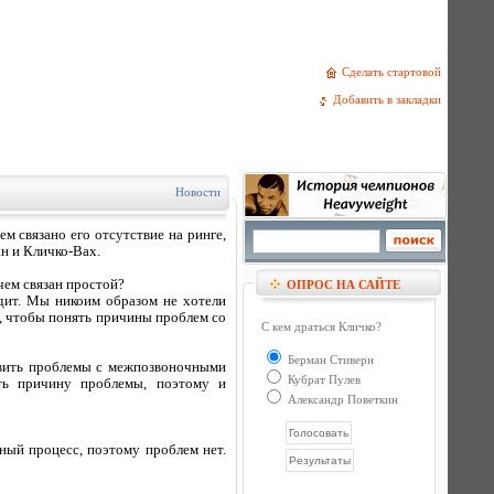
Сделать стартовой
Добавить в закладки
Новости
м связано его отсутствие на ринге,
н и Кличко-Вах.
 чем связан простой?
ОПРОС НА САЙТЕ
дит. Мы никоим образом не хотели
я, чтобы понять причины проблем со
С кем драться Кличко?
Берман Стиверн
явить проблемы с межпозвоночными
Кубрат Пулев
ить причину проблемы, поэтому и
Александр Поветкин
ный процесс, поэтому проблем нет.