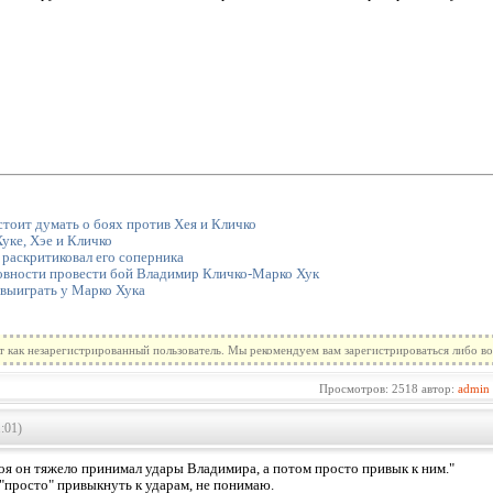
стоит думать о боях против Хея и Кличко
Хуке, Хэе и Кличко
 раскритиковал его соперника
товности провести бой Владимир Кличко-Марко Хук
 выиграть у Марко Хука
т как незарегистрированный пользователь. Мы рекомендуем вам зарегистрироваться либо во
Просмотров: 2518 автор:
admin
:01)
боя он тяжело принимал удары Владимира, а потом просто привык к ним."
"просто" привыкнуть к ударам, не понимаю.