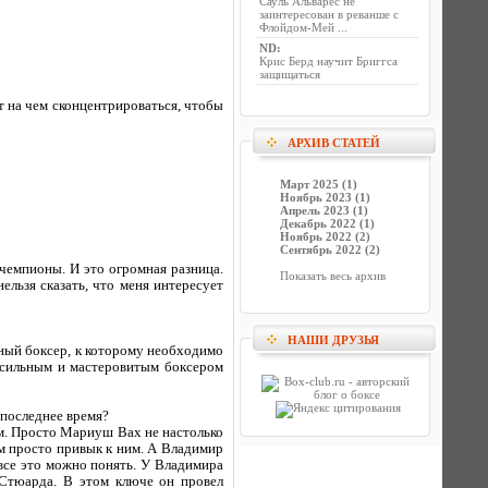
Сауль Альварес не
заинтересован в реванше с
Флойдом-Мей ...
ND
:
Крис Берд научит Бриггса
защищаться
т на чем сконцентрироваться, чтобы
АРХИВ СТАТЕЙ
Март 2025 (1)
Ноябрь 2023 (1)
Апрель 2023 (1)
Декабрь 2022 (1)
Ноябрь 2022 (2)
Сентябрь 2022 (2)
 чемпионы. И это огромная разница.
Показать весь архив
ельзя сказать, что меня интересует
НАШИ ДРУЗЬЯ
бный боксер, к которому необходимо
 сильным и мастеровитым боксером
 последнее время?
ем. Просто Мариуш Вах не настолько
ом просто привык к ним. А Владимир
 все это можно понять. У Владимира
 Стюарда. В этом ключе он провел