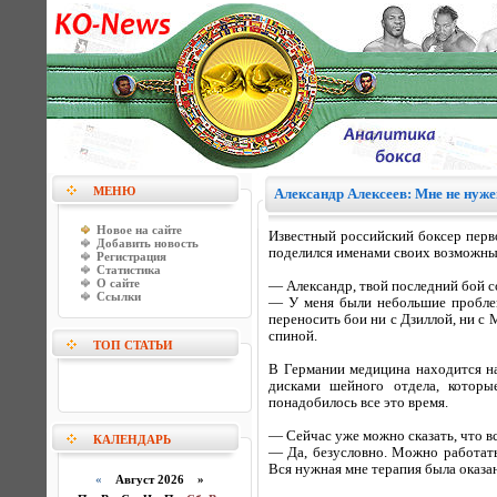
МЕНЮ
Александр Алексеев: Мне не нуже
Новое на сайте
Известный российский боксер перво
Добавить новость
поделился именами своих возможных
Регистрация
Статистика
О сайте
— Александр, твой последний бой со
Ссылки
— У меня были небольшие проблем
переносить бои ни с Дзиллой, ни с
спиной.
ТОП СТАТЬИ
В Германии медицина находится н
дисками шейного отдела, которы
понадобилось все это время.
— Сейчас уже можно сказать, что в
КАЛЕНДАРЬ
— Да, безусловно. Можно работать
Вся нужная мне терапия была оказана
«
Август 2026 »