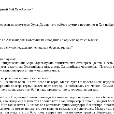
орный бой Хук-Арслан?
тересен промоутерам Хука. Думаю, что сейчас шумиха поутихнет и Хук найде
я с Александром Поветкиным и поединок с одим из братьев Кличко.
ом, в случае нескольких успешных боев, возможен?
но с Хуком?
 титул чемпиона мира. Здесь нужно понимать, что есть претенденты, а есть
 есть участники Олимпийских игр, а есть Олимпийские чемпионы... Поэтому н
нально интересует титул чемпиона мира.
ксером из чемпионов твоего веса?
с — великий боец. Я в это особо не верю. Марко Хук? Он просто очень неудо
роший боксер, тертый калач, идет вперед, но побеждать его можно. Самым
что я проводил с ним бой и надо признать, что я, конечно, проиграл.
 Ваха Владимир Кличко провел действительно один из лучших своих боев за
ся, что Владимир был не так хорошо готов как, например, в бою с Дэвидом Хэ
с. Мне так кажется. В начале боя он тяжело принимал удары Владимира, а пот
каутом, но потом понял, что это вряд ли возможно и успокоился. Между тем,
кая нагрузка в этом бою из-за смерти его постоянного тренера Эмануэлия