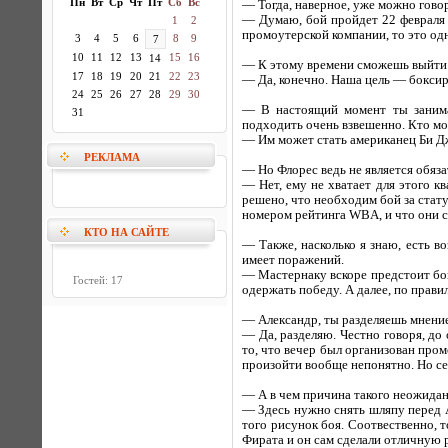
Пн
Вт
Ср
Чт
Пт
Сб
Вс
— Тогда, наверное, уже можно гово
— Думаю, бой пройдет 22 февраля с
1
2
промоутерской компании, то это од
3
4
5
6
8
9
7
10
11
12
13
15
16
14
— К этому времени сможешь выйти
17
18
19
20
21
22
23
— Да, конечно. Наша цель — боксир
24
25
26
27
28
29
30
— В настоящий момент ты занима
31
подходить очень взвешенно. Кто м
— Им может стать американец Би Дж
РЕКЛАМА
— Но Флорес ведь не является обя
— Нет, ему не хватает для этого 
решено, что необходим бой за стат
номером рейтинга WBA, и что они с
КТО НА САЙТЕ
— Также, насколько я знаю, есть в
имеет поражений.
— Мастернаку вскоре предстоит бой
Гостей: 17
одержать победу. А далее, по прави
— Александр, ты разделяешь мнение
— Да, разделяю. Честно говоря, до 
то, что вечер был организован промо
произойти вообще непонятно. Но се
— А в чем причина такого неожидан
— Здесь нужно снять шляпу перед А
того рисунок боя. Соотвественно, 
Фирата и он сам сделали отличную р