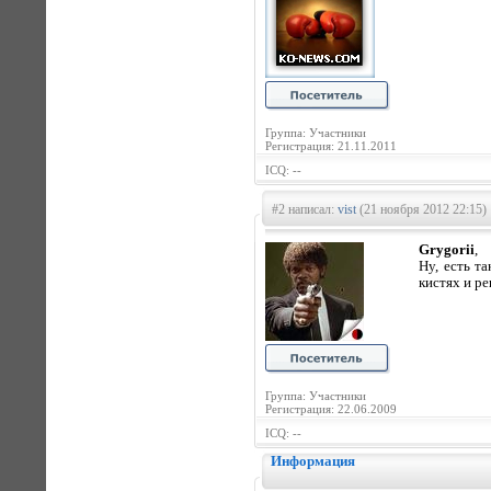
Группа: Участники
Регистрация: 21.11.2011
ICQ: --
#2 написал:
vist
(21 ноября 2012 22:15)
Grygorii
,
Ну, есть т
кистях и ре
Группа: Участники
Регистрация: 22.06.2009
ICQ: --
Информация