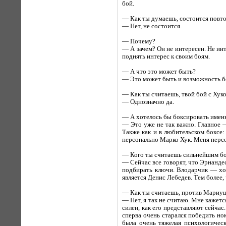
бой.
— Как ты думаешь, состоится повт
— Нет, не состоится.
— Почему?
— А зачем? Он не интересен. Не ин
поднять интерес к своим боям.
— А что это может быть?
— Это может быть и возможность бо
— Как ты считаешь, твой бой с Хук
— Однозначно да.
— А хотелось бы боксировать имен
— Это уже не так важно. Главное —
Также как и в любительском боксе:
персонально Марко Хук. Меня персо
— Кого ты считаешь сильнейшим бо
— Сейчас все говорят, что Эрнанде
подбирать ключи. Влодарчик — хо
является Денис Лебедев. Тем более, 
— Как ты считаешь, против Мариуша
— Нет, я так не считаю. Мне кажет
силен, как его представляют сейча
сперва очень старался победить но
была очень тяжелая психологичес