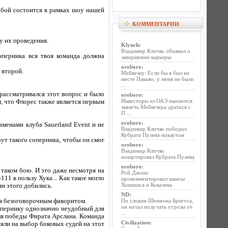
 бой состоится в рамках шоу нашей
КОММЕНТАРИИ
у их проведения.
Klyuch
:
Владимир Кличко объявил о
перника вся твоя команда должна
завершении карьеры
oroboro
:
 второй.
Мейвезер: Если бы я был на
месте Пакьяо, у меня не было
...
рассматривался этот вопрос и было
oroboro
:
Инвесторы из ОАЭ пытаются
, что Флорес также является первым
завлечь Мейвезера драться с
П ...
oroboro
:
менами клуба Sauerland Event и не
Владимир Кличко победил
Кубрата Пулева нокаутом
ут такого соперника, чтобы он смог
oroboro
:
Владимир Кличко
нокаутировал Кубрата Пулева
oroboro
:
в таком бою. И это даже несмотря на
Рой Джонс
11 в пользу Хука... Как такое могло
прокомментировал шансы
Хопкинса и Ковалева
и этого добились.
ND
:
ся безоговорочным фаворитом.
По словам Шеннона Бриггса,
он начал получать угрозы от
опернику однозначно неудобный для
...
для победы Фирата Арслана. Команда
Civilization
:
ияли на выбор боковых судей на этот