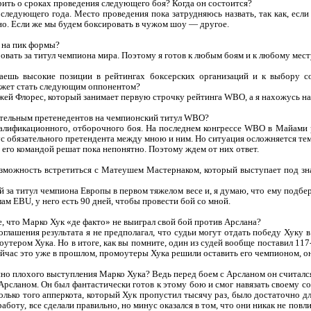
рить о сроках проведения следующего боя? Когда он состоится?
ледующего года. Место проведения пока затрудняюсь назвать, так как, если
но. Если же мы будем боксировать в чужом шоу — другое.
 на пик формы?
овать за титул чемпиона мира. Поэтому я готов к любым боям и к любому мест
ешь высокие позиции в рейтингах боксерских организаций и к выбору со
ожет стать следующим оппонентом?
ей Флорес, который занимает первую строчку рейтинга WBO, а я нахожусь на
зательным претенедентов на чемпионский титул WBO?
квалификационного, отборочного боя. На последнем конгрессе WBO в Майами 
ус обязательного претендента между мною и ним. Но ситуация осложняется тем
 его командой решат пока непонятно. Поэтому ждем от них ответ.
озможность встретиться с Матеушем Мастернаком, который выступает под зна
 за титул чемпиона Европы в первом тяжелом весе и, я думаю, что ему подбер
лам EBU, у него есть 90 дней, чтобы провести бой со мной.
, что Марко Хук «де факто» не выиграл свой бой против Арслана?
оглашения результата я не предполагал, что судьи могут отдать победу Хуку 
утером Хука. Но в итоге, как вы помните, один из судей вообще поставил 117-1
йчас это уже в прошлом, промоутеры Хука решили оставить его чемпионом, он
но плохого выступления Марко Хука? Ведь перед боем с Арсланом он считал
рсланом. Он был фантастически готов к этому бою и смог навязать своему с
только того апперкота, который Хук пропустил тысячу раз, было достаточно 
аботу, все сделали правильно, но минус оказался в том, что они никак не повл