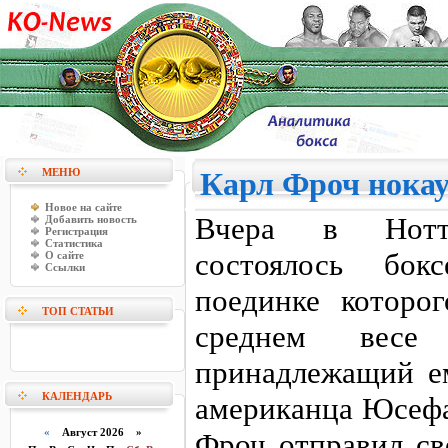
МЕНЮ
Карл Фроч нока
Новое на сайте
Вчера в Нотти
Добавить новость
Регистрация
Статистика
состоялось бок
О сайте
Ссылки
поединке которо
ТОП СТАТЬИ
среднем вес
принадлежащий ем
КАЛЕНДАРЬ
американца Юсефа
«
Август 2026 »
Фроч отправил св